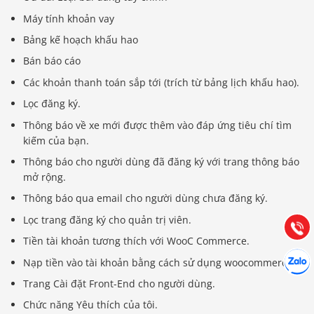
Máy tính khoản vay
Bảng kế hoạch khấu hao
Bán báo cáo
Các khoản thanh toán sắp tới (trích từ bảng lịch khấu hao).
Lọc đăng ký.
Thông báo về xe mới được thêm vào đáp ứng tiêu chí tìm
kiếm của bạn.
Báo giá & Đặt hàng:
0903.976.769
Thông báo cho người dùng đã đăng ký với trang thông báo
mở rộng.
Hướng dẫn & Hỗ trợ:
Thông báo qua email cho người dùng chưa đăng ký.
(028) 22.166.144
Tư vấn
Lọc trang đăng ký cho quản trị viên.
Gọi cho
Tiền tài khoản tương thích với WooC Commerce.
Hợp tác
Chát cù
Nạp tiền vào tài khoản bằng cách sử dụng woocommerce.
Trang Cài đặt Front-End cho người dùng.
Chức năng Yêu thích của tôi.