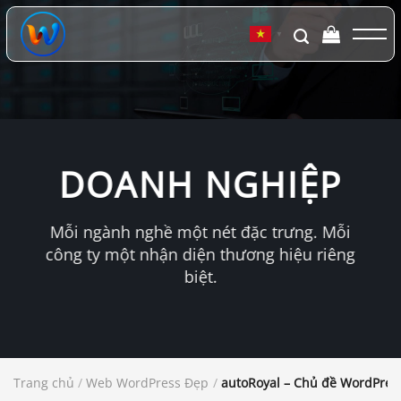
Chuyển
đến
▼
nội
dung
DOANH NGHIỆP
Mỗi ngành nghề một nét đặc trưng. Mỗi
công ty một nhận diện thương hiệu riêng
biệt.
Trang chủ
/
Web WordPress Đẹp
/
autoRoyal – Chủ đề WordPress