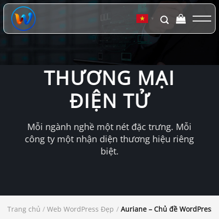
Chuyển
đến
▼
nội
dung
THƯƠNG MẠI
ĐIỆN TỬ
Mỗi ngành nghề một nét đặc trưng. Mỗi
công ty một nhận diện thương hiệu riêng
biệt.
Trang chủ
/
Web WordPress Đẹp
/
Auriane – Chủ đề WordPress c