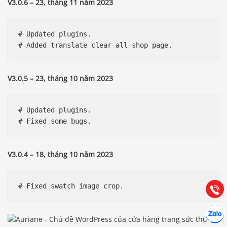
V3.0.6 – 23, tháng 11 năm 2023
# Updated plugins.

V3.0.5 – 23, tháng 10 năm 2023
# Updated plugins.

Báo giá & Đặt hàng:
0903.976.769
V3.0.4 – 18, tháng 10 năm 2023
Hướng dẫn & Hỗ trợ:
(028) 22.166.144
Tư vấn
Gọi cho
Hợp tác
Chát cù