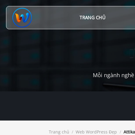
Chuyển
đến
nội
TRANG CHỦ
dung
Mỗi ngành nghề 
Trang chủ
/
Web WordPress Đẹp
/
Attik