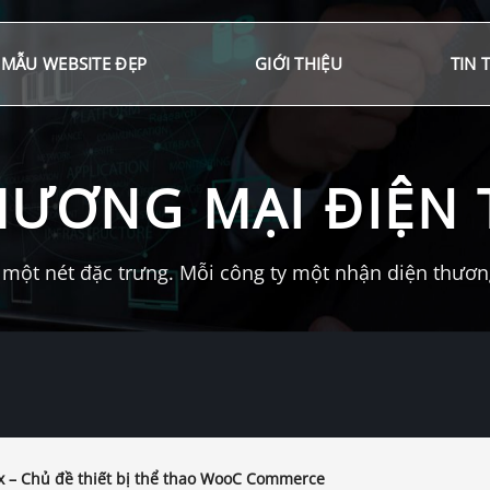
MẪU WEBSITE ĐẸP
GIỚI THIỆU
TIN 
HƯƠNG MẠI ĐIỆN 
một nét đặc trưng. Mỗi công ty một nhận diện thương 
x – Chủ đề thiết bị thể thao WooC Commerce