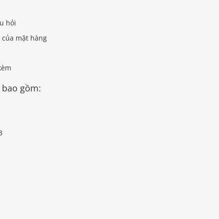
âu hỏi
ng của mặt hàng
 kèm
g bao gồm:
3