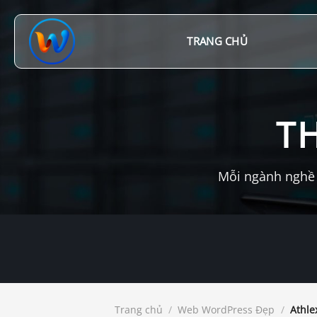
Chuyển
đến
nội
TRANG CHỦ
dung
T
Mỗi ngành nghề 
Trang chủ
/
Web WordPress Đẹp
/
Athle