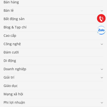
Bán hàng
Hướng dẫn & Hỗ trợ:
Bán lẻ
(028) 22.166.144
Tư vấn
Gọi cho
Bất động sản
Blog & Tạp chí
Hợp tác
Chát cù
Cao cấp
Công nghệ
Đám cưới
Di động
Doanh nghiệp
Giải trí
Giáo dục
Mạng xã hội
Phi lợi nhuận