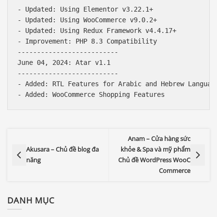
- Updated: Using Elementor v3.22.1+

- Updated: Using WooCommerce v9.0.2+

- Updated: Using Redux Framework v4.4.17+

- Improvement: PHP 8.3 Compatibility

--------------------------

June 04, 2024: Atar v1.1

--------------------------

- Added: RTL Features for Arabic and Hebrew Language
Anam – Cửa hàng sức
Akusara – Chủ đề blog đa
khỏe & Spa và mỹ phẩm
năng
Chủ đề WordPress WooC
Commerce
Báo giá & Đặt hàng:
DANH MỤC
0903.976.769