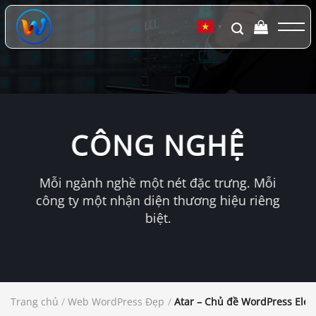
Chuyển
đến
▼
nội
dung
CÔNG NGHỆ
Mỗi ngành nghề một nét đặc trưng. Mỗi
công ty một nhận diện thương hiệu riêng
biệt.
Trang chủ
/
Web WordPress Đẹp
/
Atar – Chủ đề WordPress Elem