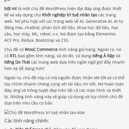
bột mì
là một chủ đề WordPress hiện đại đáp ứng được thiết
kế và xây dựng cho
Khởi nghiệp trí tuệ nhân tạo
các trang
web. Nó phù hợp với các trang web về AI, Generative AI, AI tự
động hóa, chatbot, phân tích dữ liệu, khoa học dữ liệu, học
sâu, học máy, ML, robot, v.v. Nó được tạo bằng Elementor,
ACF Pro, Redux, Bootstrap và CSS.
Chủ đề có
WooC Commerce
tính năng giỏ hàng. Ngoài ra, nó
có
RTL
bao gồm tính năng, và do đó, sử dụng
tiếng Ả Rập
Và
tiếng Do Thái
các trang web dựa trên ngôn ngữ giờ đây nhanh
hơn và dễ dàng hơn!
Ngoài ra, chủ đề này có mã nguồn được nhận xét tốt và có thể
tùy chỉnh nhanh chóng cùng với tài liệu chi tiết. Nó hoàn toàn
đáp ứng và trông tuyệt đẹp trên tất cả các màn hình và thiết
bị. Những tính năng này sẽ giúp sử dụng và tùy chỉnh chủ đề
dựa trên nhu cầu cơ bản.
Các tính năng chính: