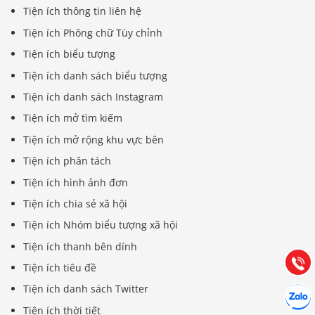
Tiện ích thông tin liên hệ
Tiện ích Phông chữ Tùy chỉnh
Tiện ích biểu tượng
Tiện ích danh sách biểu tượng
Tiện ích danh sách Instagram
Tiện ích mở tìm kiếm
Tiện ích mở rộng khu vực bên
Tiện ích phân tách
Báo giá & Đặt hàng:
Tiện ích hình ảnh đơn
0903.976.769
Tiện ích chia sẻ xã hội
Tiện ích Nhóm biểu tượng xã hội
Hướng dẫn & Hỗ trợ:
Tiện ích thanh bên dính
(028) 22.166.144
Tư vấn
Gọi cho
Tiện ích tiêu đề
Hợp tác
Tiện ích danh sách Twitter
Chát cù
Tiện ích thời tiết