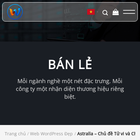
Chuyển
đến
▼
nội
dung
BÁN LẺ
Mỗi ngành nghề một nét đặc trưng. Mỗi
công ty một nhận diện thương hiệu riêng
biệt.
Trang chủ
/
Web WordPress Đẹp
/
Astralla – Chủ đề Tử vi và Chi