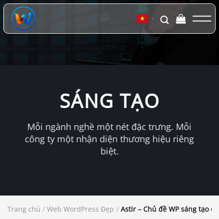
Chuyển
đến
▼
nội
dung
SÁNG TẠO
Mỗi ngành nghề một nét đặc trưng. Mỗi
công ty một nhận diện thương hiệu riêng
biệt.
Trang chủ
/
Web WordPress Đẹp
/
Astir – Chủ đề WP sáng tạo dà