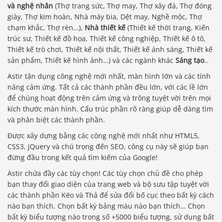
và nghệ nhân
(Thợ trang sức, Thợ may, Thợ xây đá, Thợ đóng
giày, Thợ kim hoàn, Nhà máy bia, Dệt may, Nghề mộc, Thợ
chạm khắc, Thợ rèn…),
Nhà thiết kế
(Thiết kế thời trang, Kiến
trúc sư, Thiết kế đồ họa, Thiết kế công nghiệp, Thiết kế ô tô,
Thiết kế trò chơi, Thiết kế nội thất, Thiết kế ánh sáng, Thiết kế
sản phẩm, Thiết kế hình ảnh…) và các ngành khác
Sáng tạo
..
Astir tận dụng công nghệ mới nhất, màn hình lớn và các tính
năng cảm ứng. Tất cả các thành phần đều lớn, với các lề lớn
để chúng hoạt động trên cảm ứng và trông tuyệt vời trên mọi
kích thước màn hình. Cấu trúc phần rõ ràng giúp dễ dàng tìm
và phân biệt các thành phần.
Được xây dựng bằng các công nghệ mới nhất như HTML5,
CSS3, jQuery và chú trọng đến SEO, công cụ này sẽ giúp bạn
đứng đầu trong kết quả tìm kiếm của Google!
Astir chứa đầy các tùy chọn! Các tùy chọn chủ đề cho phép
bạn thay đổi giao diện của trang web và bộ sưu tập tuyệt vời
các thành phần Kéo và Thả để sửa đổi bố cục theo bất kỳ cách
nào bạn thích. Chọn bất kỳ bảng màu nào bạn thích… Chọn
bất kỳ biểu tượng nào trong số +5000 biểu tượng, sử dụng bất