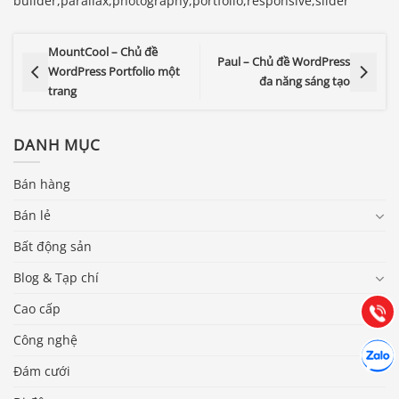
builder,parallax,photography,portfolio,responsive,slider
MountCool – Chủ đề
Paul – Chủ đề WordPress
WordPress Portfolio một
đa năng sáng tạo
trang
DANH MỤC
Bán hàng
Báo giá & Đặt hàng:
Bán lẻ
0903.976.769
Bất động sản
Hướng dẫn & Hỗ trợ:
Blog & Tạp chí
(028) 22.166.144
Tư vấn
Cao cấp
Gọi cho
Công nghệ
Hợp tác
Chát cù
Đám cưới