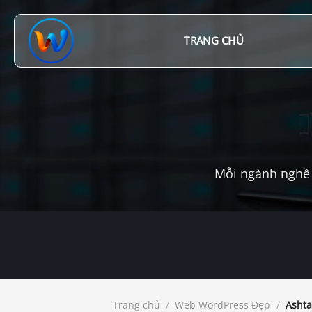
Chuyển
đến
nội
TRANG CHỦ
dung
Mỗi ngành nghề 
Trang chủ
/
Web WordPress Đẹp
/
Ashta