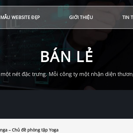
MẪU WEBSITE ĐẸP
GIỚI THIỆU
TIN 
BÁN LẺ
một nét đặc trưng. Mỗi công ty một nhận diện thương 
nga – Chủ đề phòng tập Yoga