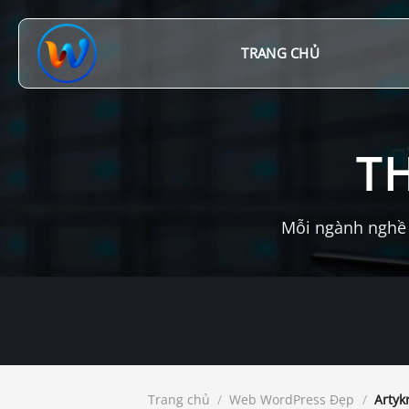
Chuyển
đến
nội
TRANG CHỦ
dung
T
Mỗi ngành nghề 
Trang chủ
/
Web WordPress Đẹp
/
Artyk