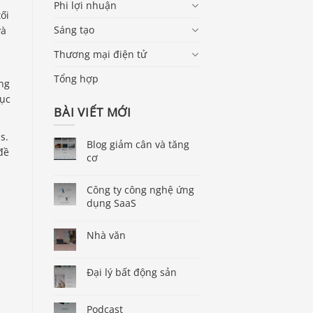
Phi lợi nhuận
ối
Sáng tạo
và
Thương mại điện tử
Tổng hợp
ang
cục
BÀI VIẾT MỚI
s.
Blog giảm cân và tăng
đề
cơ
Công ty công nghệ ứng
dụng SaaS
Nhà văn
Đại lý bất động sản
Podcast