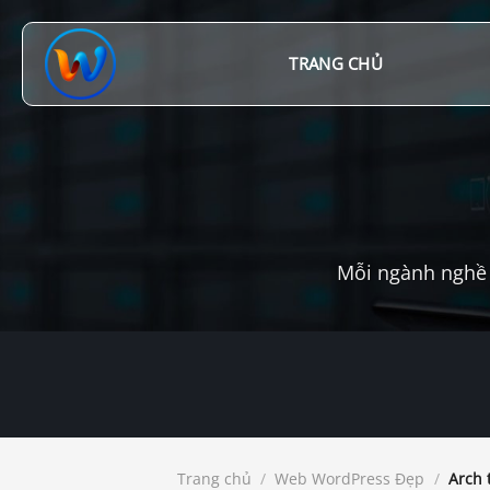
Chuyển
đến
nội
TRANG CHỦ
dung
Mỗi ngành nghề 
Trang chủ
/
Web WordPress Đẹp
/
Arch t