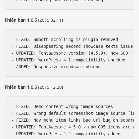
Phiên bản 1.0.5
(2015.02.11)
- FIXED: Smooth scrolling js plugin removed

- FIXED: Disappearing second showcase texts issue

- UPDATED: Fontawesome version (4.5.0), now 600+ fon
- UPDATED: WordPress 4.1 compatibility checked

Phiên bản 1.0.6
(2015.12.20)
- FIXED: Demo content wrong image sources

- FIXED: Wrong default screenshot image source (in s
- FIXED: Nav menu item links bad url bug on separate
- UPDATED: FontAwesome 4.5.0 - now 605 icons are ava