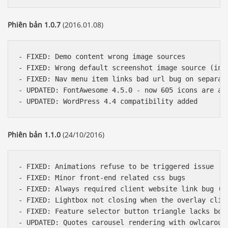
Phiên bản 1.0.7
(2016.01.08)
- FIXED: Demo content wrong image sources

- FIXED: Wrong default screenshot image source (in s
- FIXED: Nav menu item links bad url bug on separate
- UPDATED: FontAwesome 4.5.0 - now 605 icons are ava
Phiên bản 1.1.0
(24/10/2016)
- FIXED: Animations refuse to be triggered issue

- FIXED: Minor front-end related css bugs

- FIXED: Always required client website link bug (in
- FIXED: Lightbox not closing when the overlay click
- FIXED: Feature selector button triangle lacks bord
- UPDATED: Quotes carousel rendering with owlcarouse