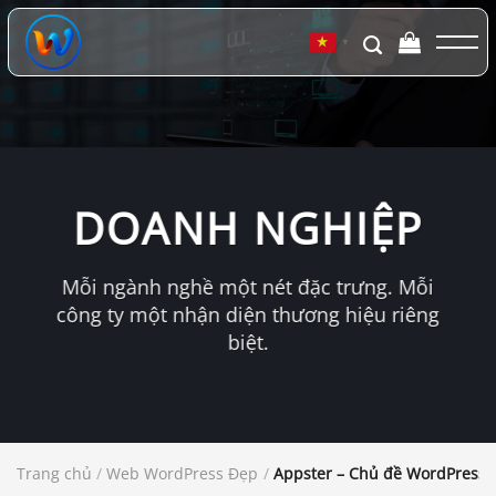
Chuyển
đến
▼
nội
dung
DOANH NGHIỆP
Mỗi ngành nghề một nét đặc trưng. Mỗi
công ty một nhận diện thương hiệu riêng
biệt.
Trang chủ
/
Web WordPress Đẹp
/
Appster – Chủ đề WordPress c