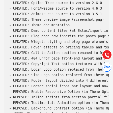
- UPDATED: Option-Tree source to version 2.6.0

- UPDATED: FontAwesome source to version 4.6.3

- UPDATED: Animate.css source to version 3.5.1

- UPDATED: Theme preview image (screenshot.png)

Báo giá & Đặt hàng:
- UPDATED: Theme documentation

0903.976.769
- UPDATED: Demo content files (at Extas/import in ma
- UPDATED: Blog page now inherits the posts page tit
- UPDATED: Widgets styling and blog page elements

Hướng dẫn & Hỗ trợ:
- UPDATED: Hover effects on pricing tables and team 
(028) 22.166.144
Tư vấn
- UPDATED: Call to Action section renamed to Downloa
Gọi cho
- UPDATED: 404 Error page front-end layout and style
Hợp tác
- UPDATED: Copyright Text option textarea with html 
Chát cù
- UPDATED: Login Logo option replaced from Theme Opt
- UPDATED: Site Logo option replaced from Theme Opt
- UPDATED: Footer layout divided into 4 different fo
- UPDATED: Footer social icons bar layout and now ha
- REMOVED: Enable Responsive Option (in Theme Option
- REMOVED: Inline scripts from section partial files
- REMOVED: Testimonials Animation option (in Theme O
- REMOVED: Background Contrast option (in Theme Opti