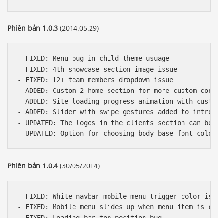
Phiên bản 1.0.3
(2014.05.29)
- FIXED: Menu bug in child theme usuage

- FIXED: 4th showcase section image issue

- FIXED: 12+ team members dropdown issue

- ADDED: Custom 2 home section for more custom conte
- ADDED: Site loading progress animation with custom
- ADDED: Slider with swipe gestures added to intro s
- UPDATED: The logos in the clients section can be l
Phiên bản 1.0.4
(30/05/2014)
- FIXED: White navbar mobile menu trigger color issu
- FIXED: Mobile menu slides up when menu item is cli