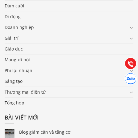
Đám cưới
Di động
Báo giá & Đặt hàng:
Doanh nghiệp
0903.976.769
Giải trí
Giáo dục
Hướng dẫn & Hỗ trợ:
(028) 22.166.144
Mạng xã hội
Tư vấn
Gọi cho
Phi lợi nhuận
Hợp tác
Chát cù
Sáng tạo
Thương mại điện tử
Tổng hợp
BÀI VIẾT MỚI
Blog giảm cân và tăng cơ