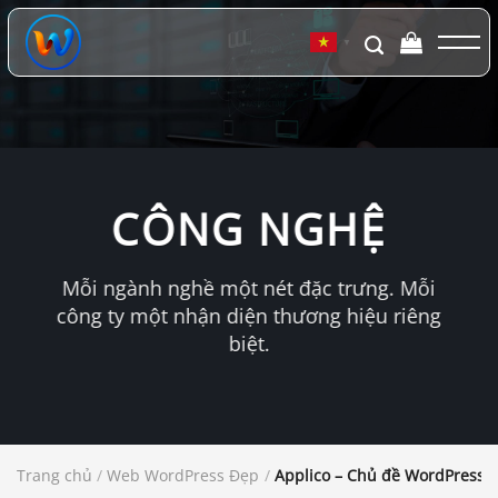
Chuyển
đến
▼
nội
dung
CÔNG NGHỆ
Mỗi ngành nghề một nét đặc trưng. Mỗi
công ty một nhận diện thương hiệu riêng
biệt.
Trang chủ
/
Web WordPress Đẹp
/
Applico – Chủ đề WordPress k