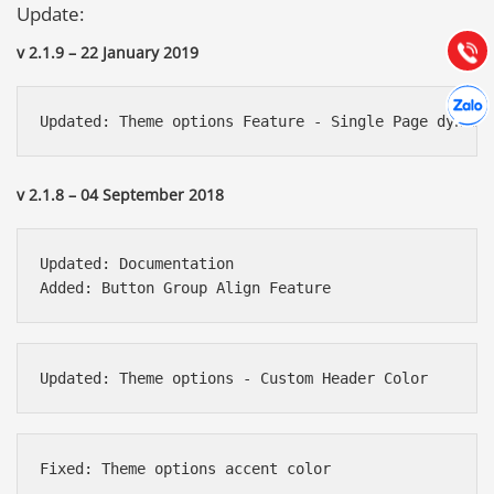
Hướng dẫn & Hỗ trợ:
Update:
(028) 22.166.144
Tư vấn
Gọi cho
v 2.1.9 – 22 January 2019
Hợp tác
Chát cù
v 2.1.8 – 04 September 2018
Updated: Documentation
