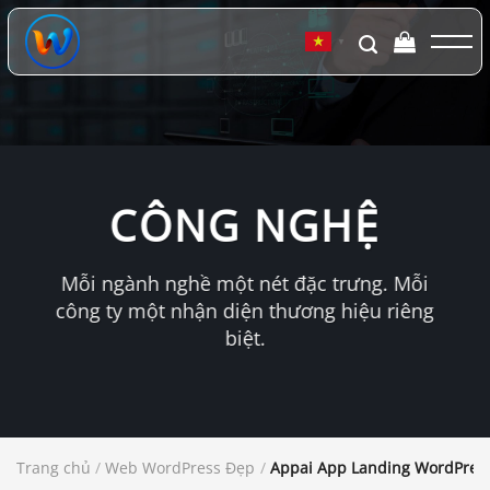
Chuyển
đến
▼
nội
dung
CÔNG NGHỆ
Mỗi ngành nghề một nét đặc trưng. Mỗi
công ty một nhận diện thương hiệu riêng
biệt.
Trang chủ
/
Web WordPress Đẹp
/
Appai App Landing WordPres