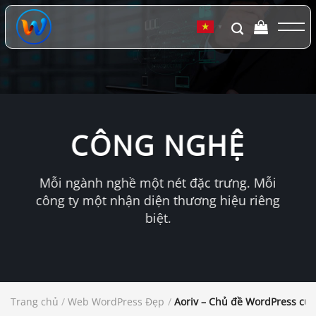
Chuyển
đến
▼
nội
dung
CÔNG NGHỆ
Mỗi ngành nghề một nét đặc trưng. Mỗi
công ty một nhận diện thương hiệu riêng
biệt.
Trang chủ
/
Web WordPress Đẹp
/
Aoriv – Chủ đề WordPress của 