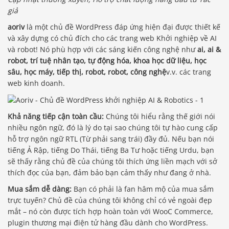
giả
aoriv
là một chủ đề WordPress đáp ứng hiện đại được thiết kế
và xây dựng có chủ đích cho các trang web Khởi nghiệp về AI
và robot! Nó phù hợp với các sáng kiến ​​công nghệ như
ai, ai &
robot, trí tuệ nhân tạo, tự động hóa, khoa học dữ liệu, học
sâu, học máy, tiếp thị, robot, robot, công nghệ
v.v. các trang
web kinh doanh.
Khả năng tiếp cận toàn cầu:
Chúng tôi hiểu rằng thế giới nói
nhiều ngôn ngữ, đó là lý do tại sao chúng tôi tự hào cung cấp
hỗ trợ ngôn ngữ RTL (Từ phải sang trái) đầy đủ. Nếu bạn nói
tiếng Ả Rập, tiếng Do Thái, tiếng Ba Tư hoặc tiếng Urdu, bạn
sẽ thấy rằng chủ đề của chúng tôi thích ứng liền mạch với sở
thích đọc của bạn, đảm bảo bạn cảm thấy như đang ở nhà.
Mua sắm dễ dàng:
Bạn có phải là fan hâm mộ của mua sắm
trực tuyến? Chủ đề của chúng tôi không chỉ có vẻ ngoài đẹp
mắt – nó còn được tích hợp hoàn toàn với WooC Commerce,
plugin thương mại điện tử hàng đầu dành cho WordPress.