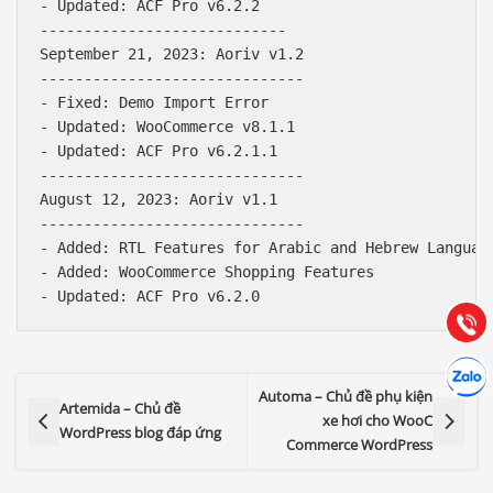
- Updated: ACF Pro v6.2.2

----------------------------

September 21, 2023: Aoriv v1.2

------------------------------

- Fixed: Demo Import Error

- Updated: WooCommerce v8.1.1

- Updated: ACF Pro v6.2.1.1

------------------------------

Báo giá & Đặt hàng:
August 12, 2023: Aoriv v1.1

0903.976.769
------------------------------

- Added: RTL Features for Arabic and Hebrew Language
- Added: WooCommerce Shopping Features

Hướng dẫn & Hỗ trợ:
(028) 22.166.144
Tư vấn
Gọi cho
Hợp tác
Chát cù
Automa – Chủ đề phụ kiện
Artemida – Chủ đề
xe hơi cho WooC
WordPress blog đáp ứng
Commerce WordPress