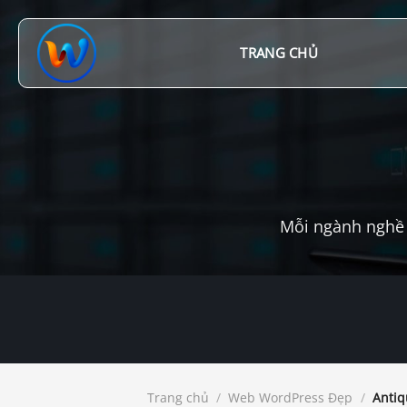
Chuyển
đến
nội
TRANG CHỦ
dung
Mỗi ngành nghề 
Trang chủ
/
Web WordPress Đẹp
/
Antiq