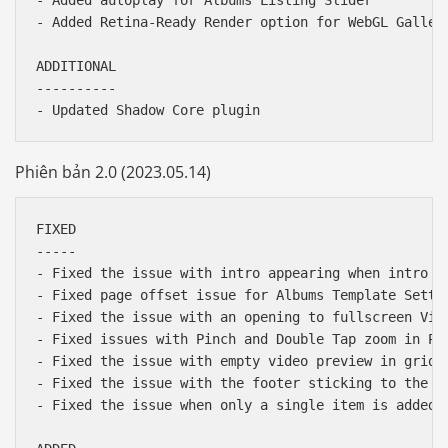
- Added autoplay for Albums Listing Slider

- Added Retina-Ready Render option for WebGL Galleri
ADDITIONAL

----------

Phiên bản 2.0 (2023.05.14)
FIXED

-----

- Fixed the issue with intro appearing when intro fi
- Fixed page offset issue for Albums Template Settin
- Fixed the issue with an opening to fullscreen Vime
- Fixed issues with Pinch and Double Tap zoom in Pho
- Fixed the issue with empty video preview in grid g
- Fixed the issue with the footer sticking to the to
- Fixed the issue when only a single item is added t