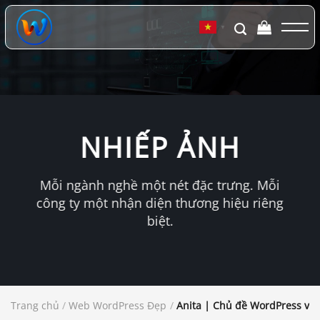
Chuyển
đến
▼
nội
dung
NHIẾP ẢNH
Mỗi ngành nghề một nét đặc trưng. Mỗi
công ty một nhận diện thương hiệu riêng
biệt.
Trang chủ
/
Web WordPress Đẹp
/
Anita | Chủ đề WordPress về