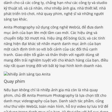
dành cho cả các công ty, chẳng hạn như các công ty và studio
kỹ thuật số, và cá nhân, như nhiếp ảnh gia, nhà thiết kế, nhà
phát triển trò chơi, nhà quay phim, nghệ sĩ và những người
sáng tạo khác.
Anita Photography sử dụng công nghệ WebGL để đưa danh
mục ảnh của bạn lên một tầm cao mới. Các hiệu ứng và
chuyển tiếp 3D mượt mà, hiệu ứng đổ bóng GLSL và các tính
năng hiện đại khác sẽ nhấn mạnh danh mục ảnh của bạn
một cách định tính so với bối cảnh của các đối thủ cạnh
tranh. Giao diện tối giản và thân thiện với người dùng sẽ
mang đến trải nghiệm tuyệt vời cho khách hàng của bạn, điều
này rất quan trọng đối với bất kỳ loại hình kinh doanh nào.
Quay phim
Nếu bạn không chỉ là nhiếp ảnh gia mà còn là nhà quay
phim, chủ đề Anita Premium Photography là lựa chọn tốt cho
danh mục videography của bạn. Danh sách tác phẩm, cũng
như thư viện WebGL toàn màn hình, hỗ trợ video tự lưu trữ để
sử dụng trong danh mục của bạn. Và thư viện với bố cục dạng