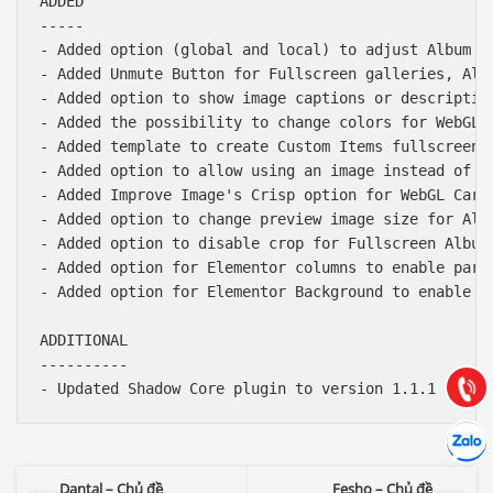
ADDED

-----

- Added option (global and local) to adjust Album Ti
- Added Unmute Button for Fullscreen galleries, Albu
- Added option to show image captions or description
- Added the possibility to change colors for WebGL g
- Added template to create Custom Items fullscreen g
- Added option to allow using an image instead of a 
- Added Improve Image's Crisp option for WebGL Carou
- Added option to change preview image size for Albu
- Added option to disable crop for Fullscreen Album 
Báo giá & Đặt hàng:
- Added option for Elementor columns to enable paral
0903.976.769
- Added option for Elementor Background to enable pa
Hướng dẫn & Hỗ trợ:
ADDITIONAL

(028) 22.166.144
----------

Tư vấn
Gọi cho
Hợp tác
Chát cù
Dantal – Chủ đề
Fesho – Chủ đề