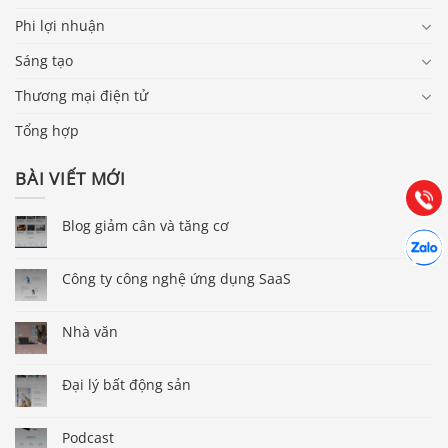
Phi lợi nhuận
Sáng tạo
Báo giá & Đặt hàng:
Thương mại điện tử
0903.976.769
Tổng hợp
Hướng dẫn & Hỗ trợ:
(028) 22.166.144
BÀI VIẾT MỚI
Tư vấn
Gọi cho
Blog giảm cân và tăng cơ
Hợp tác
Chát cù
Công ty công nghệ ứng dụng SaaS
Nhà văn
Đại lý bất động sản
Podcast