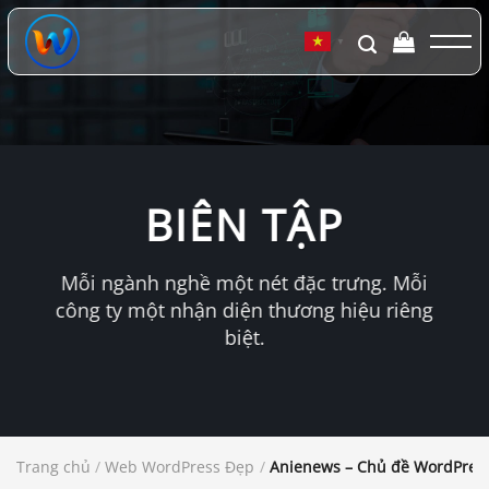
Chuyển
đến
▼
nội
dung
BIÊN TẬP
Mỗi ngành nghề một nét đặc trưng. Mỗi
công ty một nhận diện thương hiệu riêng
biệt.
Trang chủ
/
Web WordPress Đẹp
/
Anienews – Chủ đề WordPres