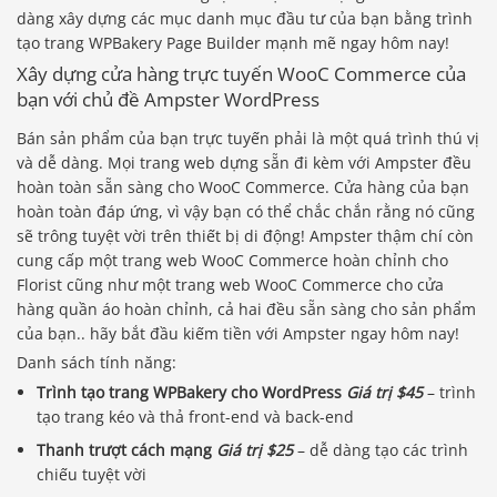
dàng xây dựng các mục danh mục đầu tư của bạn bằng trình
tạo trang WPBakery Page Builder mạnh mẽ ngay hôm nay!
Xây dựng cửa hàng trực tuyến WooC Commerce của
bạn với chủ đề Ampster WordPress
Bán sản phẩm của bạn trực tuyến phải là một quá trình thú vị
và dễ dàng. Mọi trang web dựng sẵn đi kèm với Ampster đều
hoàn toàn sẵn sàng cho WooC Commerce. Cửa hàng của bạn
hoàn toàn đáp ứng, vì vậy bạn có thể chắc chắn rằng nó cũng
sẽ trông tuyệt vời trên thiết bị di động! Ampster thậm chí còn
cung cấp một trang web WooC Commerce hoàn chỉnh cho
Florist cũng như một trang web WooC Commerce cho cửa
hàng quần áo hoàn chỉnh, cả hai đều sẵn sàng cho sản phẩm
của bạn.. hãy bắt đầu kiếm tiền với Ampster ngay hôm nay!
Danh sách tính năng:
Trình tạo trang WPBakery cho WordPress
Giá trị $45
– trình
tạo trang kéo và thả front-end và back-end
Thanh trượt cách mạng
Giá trị $25
– dễ dàng tạo các trình
chiếu tuyệt vời