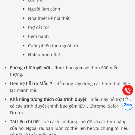
Người làm cảnh
Nhà thiết kế nội thất
thợ cắt tóc
tiệm bánh
Cuộc phiêu lưu ngoài trời
Báo giá & Đặt hàng:
Nhiều hơn nữa!
0903.976.769
Phông chữ tuyệt vời
– được bao gồm với hơn 600 biểu
tượng.
Hướng dẫn & Hỗ trợ:
Liên hệ hỗ trợ Mẫu 7
– dễ dàng xây dựng các hình thức liên
(028) 22.166.144
Tư vấn
Gọi cho
lạc mạnh mẽ.
Khả năng tương thích của trình duyệt
– mẫu này hỗ trợ tất
Hợp tác
Chát cù
cả các trình duyệt chính bao gồm IE9+, Chrome, Safari,
Firefox.
Tài liệu chi tiết
– về cách sử dụng chủ đề và các tính năng
của nó. Ngoài ra, bạn luôn có thể liên hệ với chúng tôi nếu
có bất kỳ thắc mắc nào.