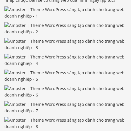
nhấp chuột, bạn sẽ có trang web của mình ngay lập tức!