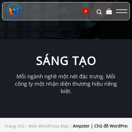
Chuyển
đến
▼
nội
dung
SÁNG TẠO
Mỗi ngành nghề một nét đặc trưng. Mỗi
công ty một nhận diện thương hiệu riêng
biệt.
Trang chủ
/
Web WordPress Đẹp
/
Ampster | Chủ đề WordPress 