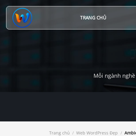
Chuyển
đến
nội
TRANG CHỦ
dung
Mỗi ngành nghề 
Trang chủ
/
Web WordPress Đẹp
/
Ambie