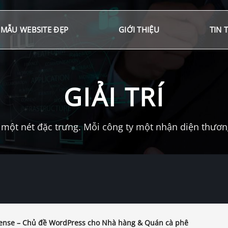
MẪU WEBSITE ĐẸP
GIỚI THIỆU
TIN 
GIẢI TRÍ
một nét đặc trưng. Mỗi công ty một nhận diện thương 
nse – Chủ đề WordPress cho Nhà hàng & Quán cà phê