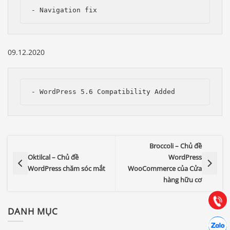
- Navigation fix
09.12.2020
- WordPress 5.6 Compatibility Added
Báo giá & Đặt hàng:
Broccoli – Chủ đề
0903.976.769
Oktilcal – Chủ đề
WordPress
WordPress chăm sóc mắt
WooCommerce của Cửa
Hướng dẫn & Hỗ trợ:
hàng hữu cơ
(028) 22.166.144
Tư vấn
Gọi cho
DANH MỤC
Hợp tác
Chát cù