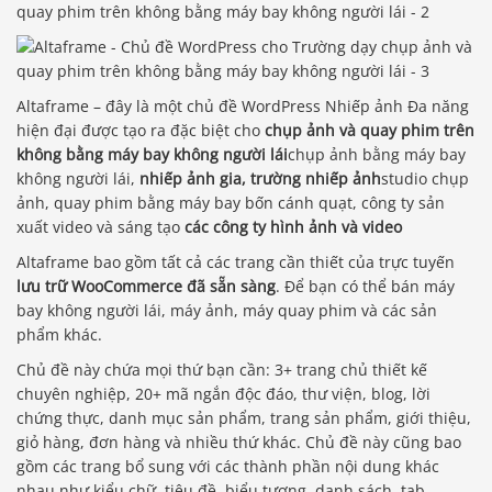
Altaframe – đây là một chủ đề WordPress Nhiếp ảnh Đa năng
hiện đại được tạo ra đặc biệt cho
chụp ảnh và quay phim trên
không bằng máy bay không người lái
chụp ảnh bằng máy bay
không người lái,
nhiếp ảnh gia, trường nhiếp ảnh
studio chụp
ảnh, quay phim bằng máy bay bốn cánh quạt, công ty sản
xuất video và sáng tạo
các công ty hình ảnh và video
Altaframe bao gồm tất cả các trang cần thiết của trực tuyến
lưu trữ WooCommerce đã sẵn sàng
. Để bạn có thể bán máy
bay không người lái, máy ảnh, máy quay phim và các sản
phẩm khác.
Chủ đề này chứa mọi thứ bạn cần: 3+ trang chủ thiết kế
chuyên nghiệp, 20+ mã ngắn độc đáo, thư viện, blog, lời
chứng thực, danh mục sản phẩm, trang sản phẩm, giới thiệu,
giỏ hàng, đơn hàng và nhiều thứ khác. Chủ đề này cũng bao
gồm các trang bổ sung với các thành phần nội dung khác
nhau như kiểu chữ, tiêu đề, biểu tượng, danh sách, tab,