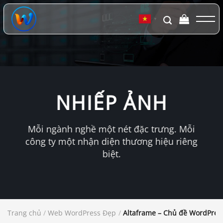
Chuyển
đến
▼
nội
dung
NHIẾP ẢNH
Mỗi ngành nghề một nét đặc trưng. Mỗi
công ty một nhận diện thương hiệu riêng
biệt.
Trang chủ
/
Web WordPress Đẹp
/
Altaframe – Chủ đề WordPres