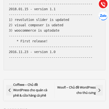
Tư vấn
Gọi cho
-------------------------------------------

2018.01.15 - version 1.1

Hợp tác
-------------------------------------------

Chát cù
1) revolution slider is updated

2) visual composer is udated

3) woocommerce is uptodate

-------------------------------------------

    * First release!

-------------------------------------------

2016.11.23 - version 1.0

-------------------------------------------

Coffeee – Chủ đề
Woof! – Chủ đề WordPress
WordPress cho quán cà
cho thú cưng
phê & cửa hàng cà phê