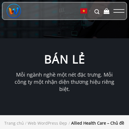
Chuyển
đến
▼
nội
dung
BÁN LẺ
Mỗi ngành nghề một nét đặc trưng. Mỗi
công ty một nhận diện thương hiệu riêng
biệt.
Trang chủ
/
Web WordPress Đẹp
/
Allied Health Care – Chủ đề W