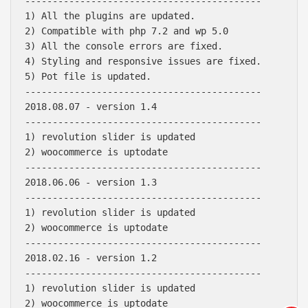
-------------------------------------------

1) All the plugins are updated.

2) Compatible with php 7.2 and wp 5.0

3) All the console errors are fixed.

4) Styling and responsive issues are fixed.

5) Pot file is updated.

-------------------------------------------

2018.08.07 - version 1.4

-------------------------------------------

1) revolution slider is updated

2) woocommerce is uptodate

-------------------------------------------

2018.06.06 - version 1.3

-------------------------------------------

1) revolution slider is updated

2) woocommerce is uptodate

Báo giá & Đặt hàng:
-------------------------------------------

0903.976.769
2018.02.16 - version 1.2

-------------------------------------------

Hướng dẫn & Hỗ trợ:
1) revolution slider is updated

(028) 22.166.144
2) woocommerce is uptodate
