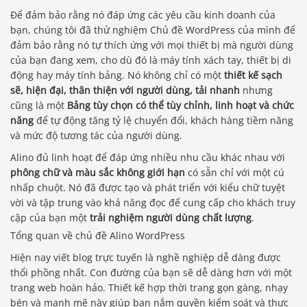
Để đảm bảo rằng nó đáp ứng các yêu cầu kinh doanh của
bạn, chúng tôi đã thử nghiệm Chủ đề WordPress của mình để
đảm bảo rằng nó tự thích ứng với mọi thiết bị mà người dùng
của bạn đang xem, cho dù đó là máy tính xách tay, thiết bị di
động hay máy tính bảng. Nó không chỉ có một
thiết kế sạch
sẽ, hiện đại, thân thiện với người dùng, tải nhanh
nhưng
cũng là một
Bảng tùy chọn có thể tùy chỉnh, linh hoạt và chức
năng
để tự động tăng tỷ lệ chuyển đổi, khách hàng tiềm năng
và mức độ tương tác của người dùng.
Alino đủ linh hoạt để đáp ứng nhiều nhu cầu khác nhau với
phông chữ và màu sắc không giới hạn
có sẵn chỉ với một cú
nhấp chuột. Nó đã được tạo và phát triển với kiểu chữ tuyệt
vời và tập trung vào khả năng đọc để cung cấp cho khách truy
cập của bạn một
trải nghiệm người dùng chất lượng
.
Tổng quan về chủ đề Alino WordPress
Hiện nay viết blog trực tuyến là nghề nghiệp dễ dàng được
thổi phồng nhất. Con đường của bạn sẽ dễ dàng hơn với một
trang web hoàn hảo. Thiết kế hợp thời trang gọn gàng, nhạy
bén và mạnh mẽ này giúp bạn nắm quyền kiểm soát và thực