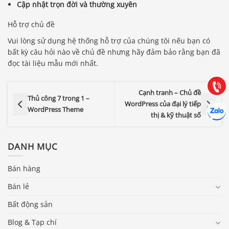
Cập nhật trọn đời và thường xuyên
Báo giá & Đặt hàng:
Hỗ trợ chủ đề
0903.976.769
Vui lòng sử dụng hệ thống hỗ trợ của chúng tôi nếu bạn có
bất kỳ câu hỏi nào về chủ đề nhưng hãy đảm bảo rằng bạn đã
Hướng dẫn & Hỗ trợ:
đọc tài liệu mẫu mới nhất.
(028) 22.166.144
Tư vấn
Gọi cho
Cạnh tranh – Chủ đề
Thủ công 7 trong 1 –
WordPress của đại lý tiếp
Hợp tác
WordPress Theme
Chát cù
thị & kỹ thuật số
DANH MỤC
Bán hàng
Bán lẻ
Bất động sản
Blog & Tạp chí