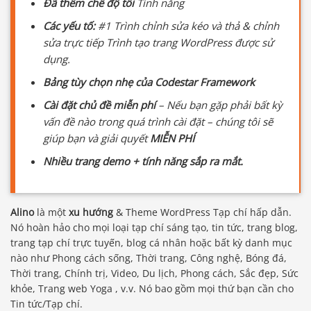
Đã thêm chế độ tối
Tính năng
Các yếu tố:
#1 Trình chỉnh sửa kéo và thả & chỉnh
sửa trực tiếp Trình tạo trang WordPress được sử
dụng.
Bảng tùy chọn nhẹ của Codestar Framework
Cài đặt chủ đề miễn phí
– Nếu bạn gặp phải bất kỳ
vấn đề nào trong quá trình cài đặt – chúng tôi sẽ
giúp bạn và giải quyết
MIỄN PHÍ
Nhiều trang demo + tính năng sắp ra mắt.
Alino
là một
xu hướng
& Theme WordPress Tạp chí hấp dẫn.
Nó hoàn hảo cho mọi loại tạp chí sáng tạo, tin tức, trang blog,
trang tạp chí trực tuyến, blog cá nhân hoặc bất kỳ danh mục
nào như Phong cách sống, Thời trang, Công nghệ, Bóng đá,
Thời trang, Chính trị, Video, Du lịch, Phong cách, Sắc đẹp, Sức
khỏe, Trang web Yoga , v.v. Nó bao gồm mọi thứ bạn cần cho
Tin tức/Tạp chí.