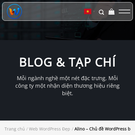
Chuyển
đến
▼
nội
dung
BLOG & TẠP CHÍ
Mỗi ngành nghề một nét đặc trưng. Mỗi
công ty một nhận diện thương hiệu riêng
biệt.
Trang chủ
/
Web WordPress Đẹp
/
Alino – Chủ đề WordPress blo