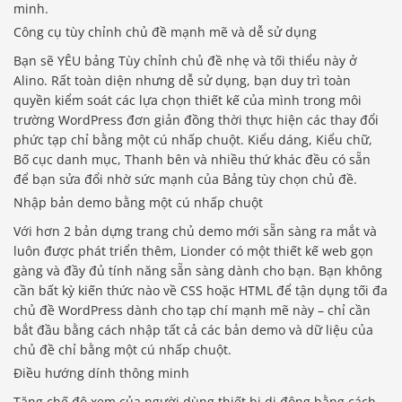
minh.
Công cụ tùy chỉnh chủ đề mạnh mẽ và dễ sử dụng
Bạn sẽ YÊU bảng Tùy chỉnh chủ đề nhẹ và tối thiểu này ở
Alino. Rất toàn diện nhưng dễ sử dụng, bạn duy trì toàn
quyền kiểm soát các lựa chọn thiết kế của mình trong môi
trường WordPress đơn giản đồng thời thực hiện các thay đổi
phức tạp chỉ bằng một cú nhấp chuột. Kiểu dáng, Kiểu chữ,
Bố cục danh mục, Thanh bên và nhiều thứ khác đều có sẵn
để bạn sửa đổi nhờ sức mạnh của Bảng tùy chọn chủ đề.
Nhập bản demo bằng một cú nhấp chuột
Với hơn 2 bản dựng trang chủ demo mới sẵn sàng ra mắt và
luôn được phát triển thêm, Lionder có một thiết kế web gọn
gàng và đầy đủ tính năng sẵn sàng dành cho bạn. Bạn không
cần bất kỳ kiến ​​thức nào về CSS hoặc HTML để tận dụng tối đa
chủ đề WordPress dành cho tạp chí mạnh mẽ này – chỉ cần
bắt đầu bằng cách nhập tất cả các bản demo và dữ liệu của
chủ đề chỉ bằng một cú nhấp chuột.
Điều hướng dính thông minh
Tăng chế độ xem của người dùng thiết bị di động bằng cách