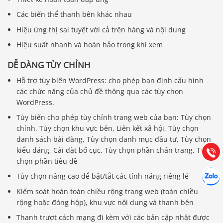
Các biến thể thanh bên khác nhau
Hiệu ứng thị sai tuyệt vời cả trên hàng và nội dung
Hiệu suất nhanh và hoàn hảo trong khi xem
DỄ DÀNG TÙY CHỈNH
Hỗ trợ tùy biến WordPress: cho phép bạn định cấu hình
các chức năng của chủ đề thông qua các tùy chọn
Báo giá & Đặt hàng:
WordPress.
0903.976.769
Tùy biến cho phép tùy chỉnh trang web của bạn: Tùy chọn
chính, Tùy chọn khu vực bên, Liên kết xã hội, Tùy chọn
Hướng dẫn & Hỗ trợ:
danh sách bài đăng, Tùy chọn danh mục đầu tư, Tùy chọn
(028) 22.166.144
Tư vấn
kiểu dáng, Cài đặt bố cục, Tùy chọn phần chân trang, Tùy
Gọi cho
chọn phần tiêu đề
Hợp tác
Chát cù
Tùy chọn nâng cao để bật/tắt các tính năng riêng lẻ
Kiểm soát hoàn toàn chiều rộng trang web (toàn chiều
rộng hoặc đóng hộp), khu vực nội dung và thanh bên
Thanh trượt cách mạng đi kèm với các bản cập nhật được