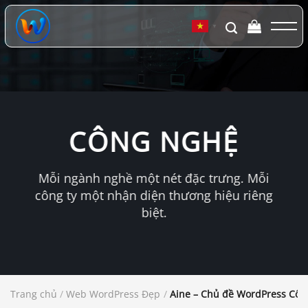
Chuyển
đến
▼
nội
dung
CÔNG NGHỆ
Mỗi ngành nghề một nét đặc trưng. Mỗi
công ty một nhận diện thương hiệu riêng
biệt.
Trang chủ
/
Web WordPress Đẹp
/
Aine – Chủ đề WordPress Côn