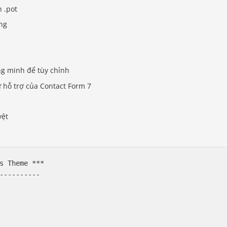
h .pot
ng
ng minh để tùy chỉnh
ự hỗ trợ của Contact Form 7
yệt
s Theme ***

----------
