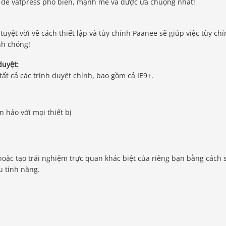
 đề vafpress phổ biến, mạnh mẽ và được ưa chuộng nhất!
uyệt vời về cách thiết lập và tùy chỉnh Paanee sẽ giúp việc tùy ch
nh chóng!
duyệt:
 tất cả các trình duyệt chính, bao gồm cả IE9+.
 hảo với mọi thiết bị
oặc tạo trải nghiệm trực quan khác biệt của riêng bạn bằng cách 
u tính năng.