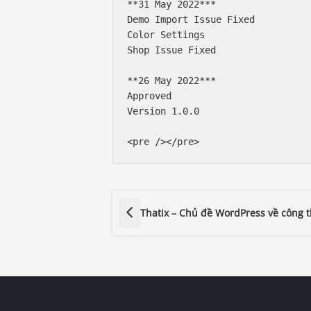
**31 May 2022***

Demo Import Issue Fixed

Color Settings

Shop Issue Fixed

**26 May 2022***

Approved

Version 1.0.0

<pre /></pre>
Thatix – Chủ đề WordPress về công 