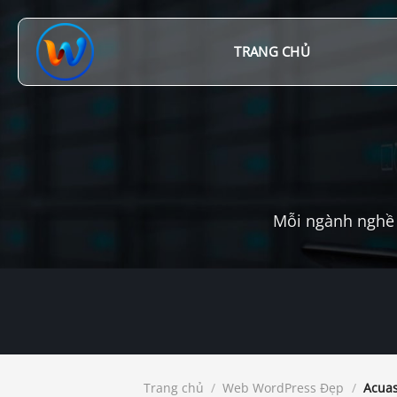
Chuyển
đến
nội
TRANG CHỦ
dung
Mỗi ngành nghề 
Trang chủ
/
Web WordPress Đẹp
/
Acuas