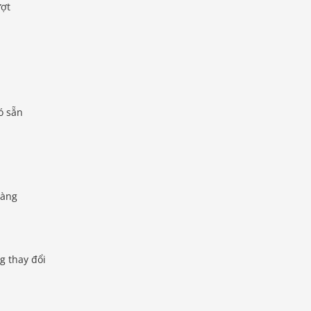
ượt
ó sẵn
dàng
g thay đổi