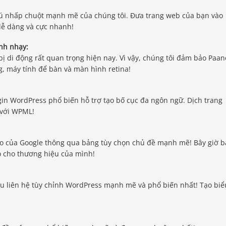
 cú nhấp chuột mạnh mẽ của chúng tôi. Đưa trang web của bạn vào
dễ dàng và cực nhanh!
ình nhạy:
bị di động rất quan trọng hiện nay. Vì vậy, chúng tôi đảm bảo Paa
g, máy tính để bàn và màn hình retina!
gin WordPress phổ biến hỗ trợ tạo bố cục đa ngôn ngữ. Dịch trang
 với WPML!
o của Google thông qua bảng tùy chọn chủ đề mạnh mẽ! Bây giờ 
o cho thương hiệu của mình!
ẫu liên hệ tùy chỉnh WordPress mạnh mẽ và phổ biến nhất! Tạo biể