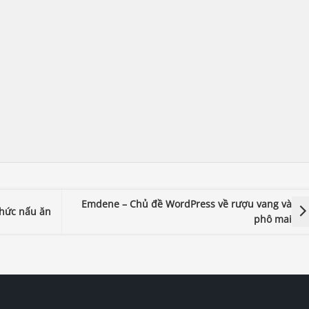
Emdene – Chủ đề WordPress về rượu vang và
thức nấu ăn
phô mai