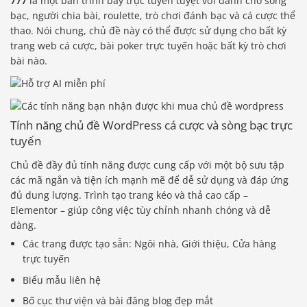
777
là một bản trình bày trực tuyến tuyệt vời dành cho sòng
bạc, người chia bài, roulette, trò chơi đánh bạc và cá cược thể
thao. Nói chung, chủ đề này có thể được sử dụng cho bất kỳ
trang web cá cược, bài poker trực tuyến hoặc bất kỳ trò chơi
bài nào.
Tính năng chủ đề WordPress cá cược và sòng bạc trực
tuyến
Chủ đề đầy đủ tính năng được cung cấp với một bộ sưu tập
các mã ngắn và tiện ích mạnh mẽ để dễ sử dụng và đáp ứng
đủ dung lượng. Trình tạo trang kéo và thả cao cấp –
Elementor – giúp công việc tùy chỉnh nhanh chóng và dễ
dàng.
Các trang được tạo sẵn: Ngôi nhà, Giới thiệu, Cửa hàng
trực tuyến
Biểu mẫu liên hệ
Bố cục thư viện và bài đăng blog đẹp mắt