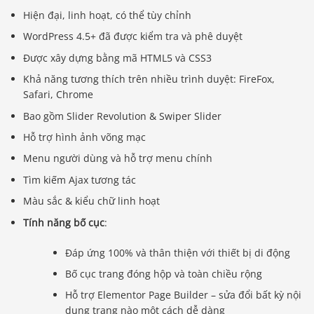
Hiện đại, linh hoạt, có thể tùy chỉnh
WordPress 4.5+ đã được kiểm tra và phê duyệt
Được xây dựng bằng mã HTML5 và CSS3
Khả năng tương thích trên nhiều trình duyệt: FireFox,
Safari, Chrome
Bao gồm Slider Revolution & Swiper Slider
Hỗ trợ hình ảnh võng mạc
Menu người dùng và hỗ trợ menu chính
Tìm kiếm Ajax tương tác
Màu sắc & kiểu chữ linh hoạt
Tính năng bố cục
:
Đáp ứng 100% và thân thiện với thiết bị di động
Bố cục trang đóng hộp và toàn chiều rộng
Hỗ trợ Elementor Page Builder – sửa đổi bất kỳ nội
dung trang nào một cách dễ dàng