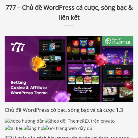
777 – Chủ đề WordPress cá cược, sòng bạc &
liên kết
Chủ đề WordPress cờ bạc, sòng bạc và cá cược 1.3