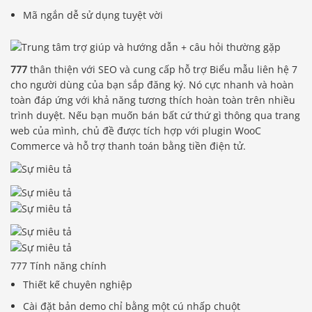
Mã ngắn dễ sử dụng tuyệt vời
777
thân thiện với SEO và cung cấp hỗ trợ Biểu mẫu liên hệ 7
cho người dùng của bạn sắp đăng ký. Nó cực nhanh và hoàn
toàn đáp ứng với khả năng tương thích hoàn toàn trên nhiều
trình duyệt. Nếu bạn muốn bán bất cứ thứ gì thông qua trang
web của mình, chủ đề được tích hợp với plugin WooC
Commerce và hỗ trợ thanh toán bằng tiền điện tử.
777 Tính năng chính
Thiết kế chuyên nghiệp
Cài đặt bản demo chỉ bằng một cú nhấp chuột