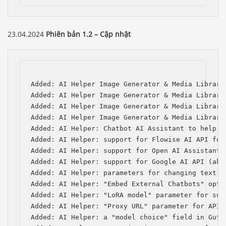
23.04.2024
Phiên bản 1.2 – Cập nhật
Added: AI Helper Image Generator & Media Library
Added: AI Helper Image Generator & Media Library
Added: AI Helper Image Generator & Media Library
Added: AI Helper Image Generator & Media Library
Added: AI Helper: Chatbot AI Assistant to help w
Added: AI Helper: support for Flowise AI API for 
Added: AI Helper: support for Open AI Assistants 
Added: AI Helper: support for Google AI API (aka 
Added: AI Helper: parameters for changing text a
Added: AI Helper: "Embed External Chatbots" optio
Added: AI Helper: "LoRA model" parameter for subm
Added: AI Helper: "Proxy URL" parameter for API 
Added: AI Helper: a "model choice" field in Gute