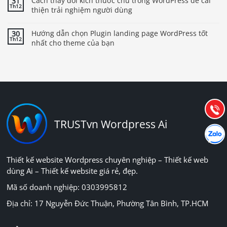
Cách thay đổi kích thước chữ trong WordPress để cải
31
Th12
thiện trải nghiệm người dùng
Hướng dẫn chọn Plugin landing page WordPress tốt
30
Th12
nhất cho theme của bạn
Báo giá & Đặt hàng:
0903.976.769
Hướng dẫn & Hỗ trợ:
(028) 22.166.144
Tư vấn
Gọi cho
TRUSTvn Wordpress Ai
Hợp tác
Chát cù
Thiết kế website Wordpress chuyên nghiệp – Thiết kế web
dùng Ai – Thiết kế website giá rẻ, đẹp.
Mã số doanh nghiệp: 0303995812
Địa chỉ: 17 Nguyễn Đức Thuận, Phường Tân Bình, TP.HCM