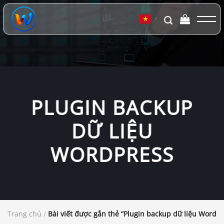
Chuyển
đến
▼
nội
dung
PLUGIN BACKUP
DỮ LIỆU
WORDPRESS
Trang chủ
/
Bài viết được gắn thẻ “Plugin backup dữ liệu WordPr