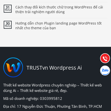
Cách thay đổi kích thước chữ trong WordPress để cải
31
Th12
thiện trải nghiệm người dùng
Hướng dẫn chọn Plugin landing page WordPress tốt
30
Th12
nhất cho theme của bạn
Báo giá & Đặt hàng:
0903.976.769
Hướng dẫn & Hỗ trợ:
(028) 22.166.144
Tư vấn
Gọi cho
TRUSTvn Wordpress Ai
Hợp tác
Chát cù
Thiết kế website Wordpress chuyên nghiệp – Thiết kế web
dùng Ai – Thiết kế website giá rẻ, đẹp.
Mã số doanh nghiệp: 0303995812
Địa chỉ: 17 Nguyễn Đức Thuận, Phường Tân Bình, TP.HCM