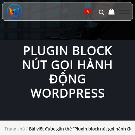
Chuyển
đến
▼
nội
dung
PLUGIN BLOCK
NÚT GỌI HÀNH
ĐỘNG
WORDPRESS
Trang chủ
/
Bài viết được gắn thẻ “Plugin block nút gọi hành độ