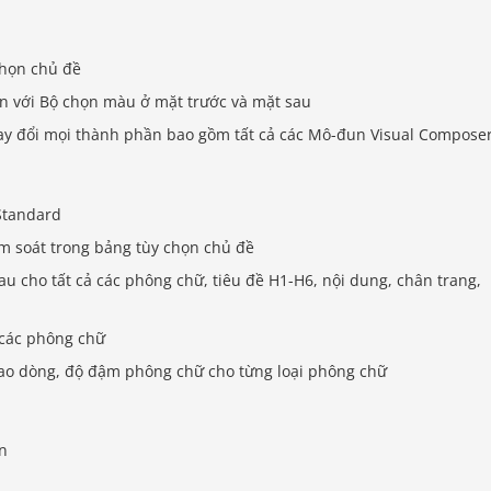
 chọn chủ đề
ện với Bộ chọn màu ở mặt trước và mặt sau
ay đổi mọi thành phần bao gồm tất cả các Mô-đun Visual Composer
Standard
m soát trong bảng tùy chọn chủ đề
u cho tất cả các phông chữ, tiêu đề H1-H6, nội dung, chân trang,
 các phông chữ
 cao dòng, độ đậm phông chữ cho từng loại phông chữ
ên