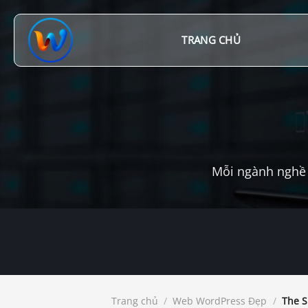
Chuyển
đến
nội
TRANG CHỦ
dung
Mỗi ngành nghề 
Trang chủ
/
Web WordPress Đẹp
/
The S