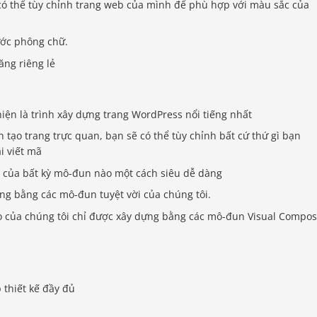
có thể tùy chỉnh trang web của mình để phù hợp với màu sắc của
ước phông chữ.
ăng riêng lẻ
ện là trình xây dựng trang WordPress nổi tiếng nhất
 tạo trang trực quan, bạn sẽ có thể tùy chỉnh bất cứ thứ gì bạn
i viết mã
ắc của bất kỳ mô-đun nào một cách siêu dễ dàng
ng bằng các mô-đun tuyệt vời của chúng tôi.
o của chúng tôi chỉ được xây dựng bằng các mô-đun Visual Compos
 thiết kế đầy đủ