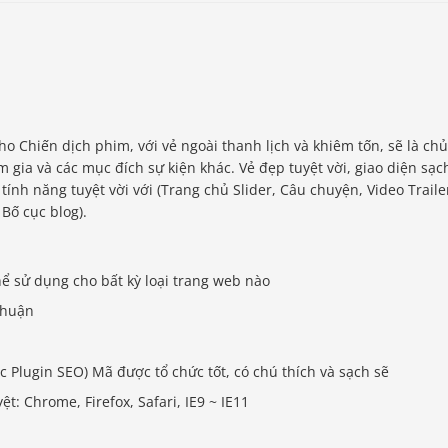
o Chiến dịch phim, với vẻ ngoài thanh lịch và khiêm tốn, sẽ là chủ
 gia và các mục đích sự kiện khác. Vẻ đẹp tuyệt vời, giao diện sạc
tính năng tuyệt vời với (Trang chủ Slider, Câu chuyện, Video Traile
Bố cục blog).
thể sử dụng cho bất kỳ loại trang web nào
thuận
c Plugin SEO) Mã được tổ chức tốt, có chú thích và sạch sẽ
t: Chrome, Firefox, Safari, IE9 ~ IE11