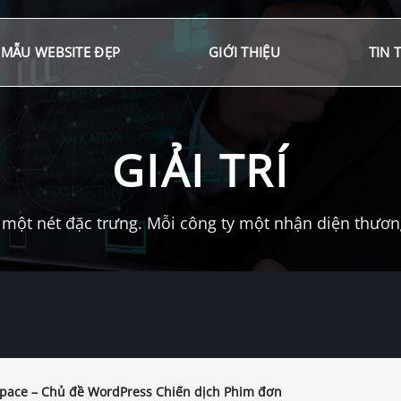
MẪU WEBSITE ĐẸP
GIỚI THIỆU
TIN 
GIẢI TRÍ
một nét đặc trưng. Mỗi công ty một nhận diện thương 
pace – Chủ đề WordPress Chiến dịch Phim đơn