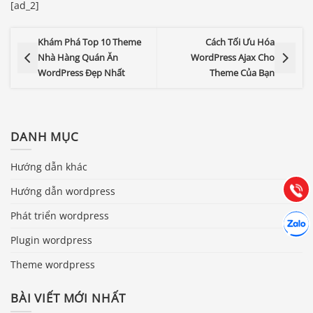
[ad_2]
Khám Phá Top 10 Theme
Cách Tối Ưu Hóa
Nhà Hàng Quán Ăn
WordPress Ajax Cho
WordPress Đẹp Nhất
Theme Của Bạn
Báo giá & Đặt hàng:
0903.976.769
DANH MỤC
Hướng dẫn & Hỗ trợ:
Hướng dẫn khác
(028) 22.166.144
Tư vấn
Gọi cho
Hướng dẫn wordpress
Phát triển wordpress
Hợp tác
Chát cù
Plugin wordpress
Theme wordpress
BÀI VIẾT MỚI NHẤT