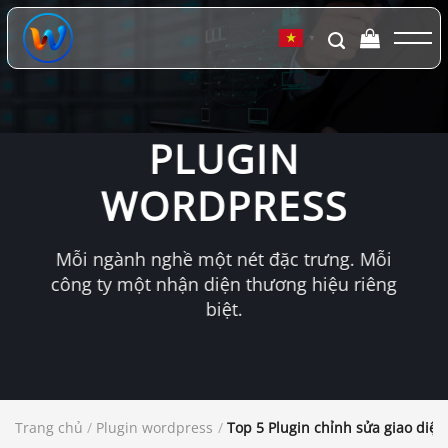
Chuyển
đến
▼
nội
dung
PLUGIN
WORDPRESS
Mỗi ngành nghề một nét đặc trưng. Mỗi
công ty một nhận diện thương hiệu riêng
biệt.
Trang chủ
/
Plugin wordpress
/
Top 5 Plugin chỉnh sửa giao diệ