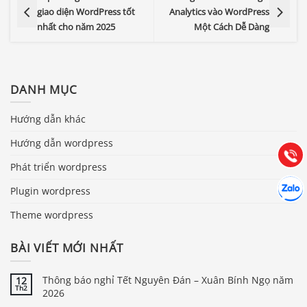
giao diện WordPress tốt
Analytics vào WordPress
nhất cho năm 2025
Một Cách Dễ Dàng
Báo giá & Đặt hàng:
0903.976.769
DANH MỤC
Hướng dẫn khác
Hướng dẫn & Hỗ trợ:
(028) 22.166.144
Hướng dẫn wordpress
Tư vấn
Gọi cho
Phát triển wordpress
Hợp tác
Chát cù
Plugin wordpress
Theme wordpress
BÀI VIẾT MỚI NHẤT
Thông báo nghỉ Tết Nguyên Đán – Xuân Bính Ngọ năm
12
Th2
2026