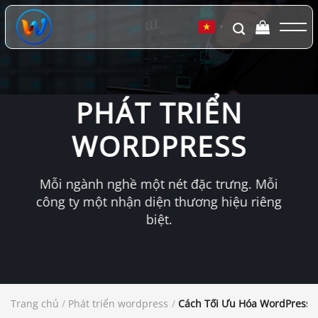
Chuyển
đến
▼
nội
dung
PHÁT TRIỂN
WORDPRESS
Mỗi ngành nghề một nét đặc trưng. Mỗi
công ty một nhận diện thương hiệu riêng
biệt.
Trang chủ
/
Phát triển wordpress
/
Cách Tối Ưu Hóa WordPress 