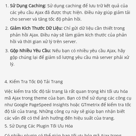
Sử Dụng Caching:
Sử dụng caching để lưu trữ kết quả của
các yêu cầu Ajax đã được thực hiện. Điều này giúp giảm tải
cho server và tăng tốc độ phản hồi.
Giảm Kích Thước Dữ Liệu:
Chỉ gửi dữ liệu cần thiết trong
phản hồi Ajax. Điều này sẽ làm giảm kích thước của phản
hồi và thời gian xử lý trên server.
Gộp Nhiều Yêu Cầu:
Nếu bạn có nhiều yêu cầu Ajax, hãy
gộp chúng lại để giảm số lượng yêu cầu mà server phải xử
lý.
4. Kiểm Tra Tốc Độ Tải Trang
Việc kiểm tra tốc độ tải trang là rất quan trọng khi tối ưu hóa
mã Ajax trong theme của bạn. Bạn có thể sử dụng các công cụ
như Google PageSpeed Insights hoặc GTmetrix để kiểm tra tốc
độ tải của trang. Những công cụ này sẽ giúp bạn nhận biết
các vấn đề có thể ảnh hưởng đến hiệu suất của trang.
5. Sử Dụng Các Plugin Tối Ưu Hóa
Có nhiều plugin có thể giúp bạn tối ưu hóa mã Ajax trong