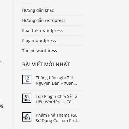
Hướng dẫn khác
Hướng dẫn wordpress
Phát triển wordpress
Plugin wordpress
Theme wordpress
e.
BÀI VIẾT MỚI NHẤT
Thông báo nghỉ Tết
12
Th2
Nguyên Đán – Xuân
Bính Ngọ năm 2026
Top Plugin Chia Sẻ Tài
31
,
Th12
Liệu WordPress Tốt
ng
Nhất
Khám Phá Theme FSE:
31
Th12
Sử Dụng Custom Post
Type Trong WordPress