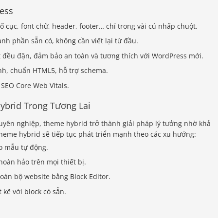
ess
 cục, font chữ, header, footer… chỉ trong vài cú nhấp chuột.
nh phần sẵn có, không cần viết lại từ đầu.
đều đặn, đảm bảo an toàn và tương thích với WordPress mới.
nh, chuẩn HTML5, hỗ trợ schema.
SEO Core Web Vitals.
brid Trong Tương Lai
huyên nghiệp, theme hybrid trở thành giải pháp lý tưởng nhờ khả
theme hybrid sẽ tiếp tục phát triển mạnh theo các xu hướng:
ạo mẫu tự động.
oàn hảo trên mọi thiết bị.
oàn bộ website bằng Block Editor.
 kế với block có sẵn.
d