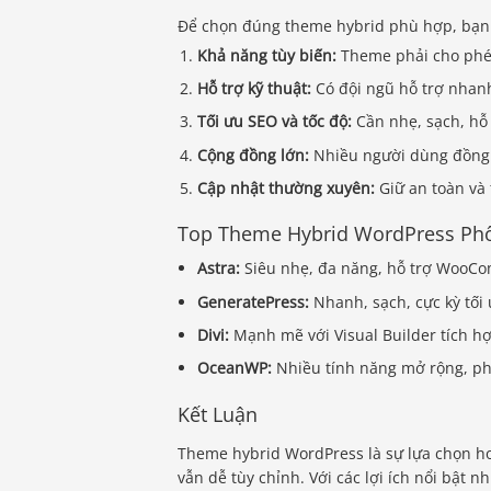
Để chọn đúng theme hybrid phù hợp, bạn c
Khả năng tùy biến:
Theme phải cho phép
Hỗ trợ kỹ thuật:
Có đội ngũ hỗ trợ nhanh,
Tối ưu SEO và tốc độ:
Cần nhẹ, sạch, hỗ
Cộng đồng lớn:
Nhiều người dùng đồng 
Cập nhật thường xuyên:
Giữ an toàn và 
Top Theme Hybrid WordPress Phổ
Astra:
Siêu nhẹ, đa năng, hỗ trợ Woo
GeneratePress:
Nhanh, sạch, cực kỳ tối
Divi:
Mạnh mẽ với Visual Builder tích h
OceanWP:
Nhiều tính năng mở rộng, ph
Kết Luận
Theme hybrid WordPress là sự lựa chọn h
vẫn dễ tùy chỉnh. Với các lợi ích nổi bật n