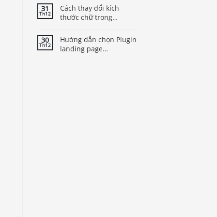
Cách thay đổi kích
31
Th12
thước chữ trong
WordPress để cải thiện
trải nghiệm người dùng
Hướng dẫn chọn Plugin
30
Th12
landing page
WordPress tốt nhất cho
theme của bạn