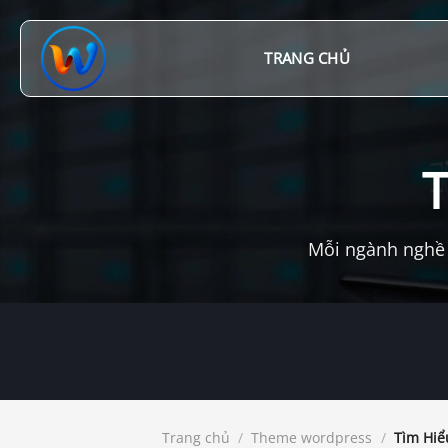
Chuyển
đến
nội
TRANG CHỦ
dung
Mỗi ngành nghề 
Trang chủ
/
Theme wordpress
/
Tìm Hiểu