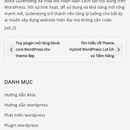
Block Gutenberg đã thay đổi hoàn toàn cách tạo nội dung trên
WordPress. Với sự linh hoạt, dễ sử dụng và khả năng mở rộng
mạnh mẽ, Gutenberg trở thành nền tảng lý tưởng cho bất kỳ
ai muốn xây dựng website hiện đại mà không cần code.
[ad_2]
Top plugin mở rộng block
Tìm Hiểu Về Theme
core WordPress cho
Hybrid WordPress: Lợi Ích
theme đẹp
và Tiềm Năng
DANH MỤC
Hướng dẫn khác
Báo giá & Đặt hàng:
Hướng dẫn wordpress
0903.976.769
Phát triển wordpress
Hướng dẫn & Hỗ trợ:
Plugin wordpress