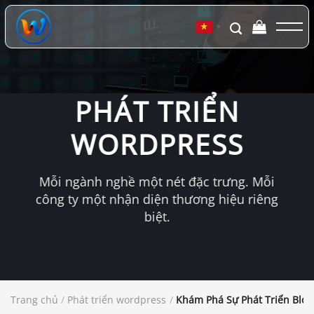
Chuyển
đến
▼
nội
dung
PHÁT TRIỂN
WORDPRESS
Mỗi ngành nghề một nét đặc trưng. Mỗi
công ty một nhận diện thương hiệu riêng
biệt.
Trang chủ
/
Phát triển wordpress
/
Khám Phá Sự Phát Triển Blo