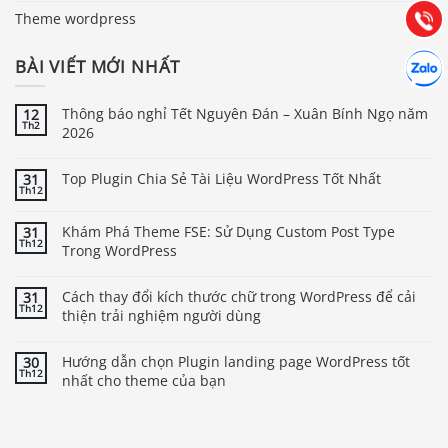
(028) 22.166.144
Tư vấn
Gọi cho
Theme wordpress
Hợp tác
BÀI VIẾT MỚI NHẤT
Chát cù
Thông báo nghỉ Tết Nguyên Đán – Xuân Bính Ngọ năm
12
Th2
2026
Top Plugin Chia Sẻ Tài Liệu WordPress Tốt Nhất
31
Th12
Khám Phá Theme FSE: Sử Dụng Custom Post Type
31
Th12
Trong WordPress
Cách thay đổi kích thước chữ trong WordPress để cải
31
Th12
thiện trải nghiệm người dùng
Hướng dẫn chọn Plugin landing page WordPress tốt
30
Th12
nhất cho theme của bạn