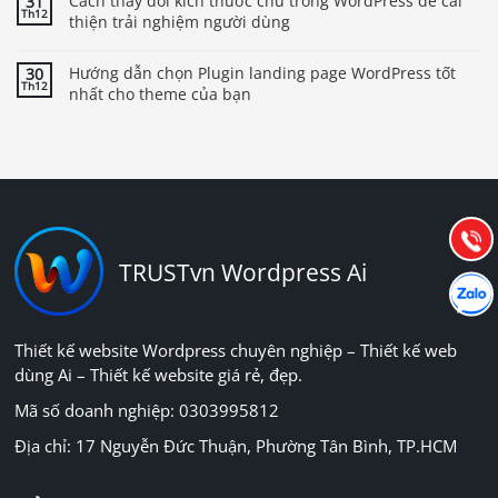
Cách thay đổi kích thước chữ trong WordPress để cải
31
Th12
thiện trải nghiệm người dùng
Hướng dẫn chọn Plugin landing page WordPress tốt
30
Th12
nhất cho theme của bạn
Báo giá & Đặt hàng:
0903.976.769
Hướng dẫn & Hỗ trợ:
(028) 22.166.144
Tư vấn
Gọi cho
TRUSTvn Wordpress Ai
Hợp tác
Chát cù
Thiết kế website Wordpress chuyên nghiệp – Thiết kế web
dùng Ai – Thiết kế website giá rẻ, đẹp.
Mã số doanh nghiệp: 0303995812
Địa chỉ: 17 Nguyễn Đức Thuận, Phường Tân Bình, TP.HCM