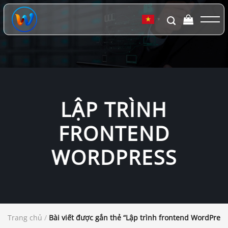
Chuyển
đến
▼
nội
dung
LẬP TRÌNH
FRONTEND
WORDPRESS
Trang chủ
/
Bài viết được gắn thẻ “Lập trình frontend WordPress