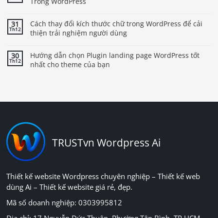
Trong WordPress
Cách thay đổi kích thước chữ trong WordPress để cải
31
Th12
thiện trải nghiệm người dùng
Hướng dẫn chọn Plugin landing page WordPress tốt
30
Th12
nhất cho theme của bạn
TRUSTvn Wordpress Ai
Thiết kế website Wordpress chuyên nghiệp – Thiết kế web
dùng Ai – Thiết kế website giá rẻ, đẹp.
Mã số doanh nghiệp: 0303995812