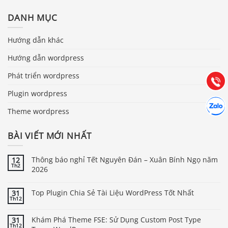
DANH MỤC
Báo giá & Đặt hàng:
0903.976.769
Hướng dẫn khác
Hướng dẫn wordpress
Hướng dẫn & Hỗ trợ:
(028) 22.166.144
Tư vấn
Phát triển wordpress
Gọi cho
Plugin wordpress
Hợp tác
Chát cù
Theme wordpress
BÀI VIẾT MỚI NHẤT
Thông báo nghỉ Tết Nguyên Đán – Xuân Bính Ngọ năm
12
Th2
2026
Top Plugin Chia Sẻ Tài Liệu WordPress Tốt Nhất
31
Th12
Khám Phá Theme FSE: Sử Dụng Custom Post Type
31
Th12