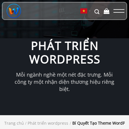
Chuyển
đến
▼
nội
dung
PHÁT TRIỂN
WORDPRESS
Mỗi ngành nghề một nét đặc trưng. Mỗi
công ty một nhận diện thương hiệu riêng
biệt.
Trang chủ
/
Phát triển wordpress
/
Bí Quyết Tạo Theme WordPre