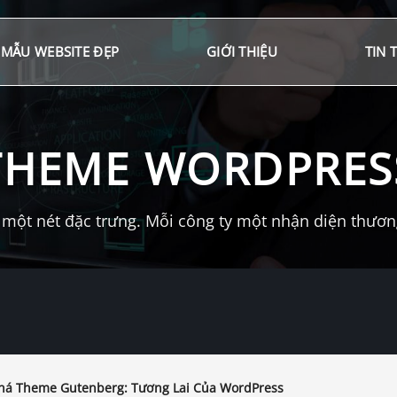
MẪU WEBSITE ĐẸP
GIỚI THIỆU
TIN 
THEME WORDPRES
một nét đặc trưng. Mỗi công ty một nhận diện thương 
á Theme Gutenberg: Tương Lai Của WordPress