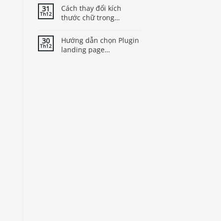
Cách thay đổi kích
31
Th12
thước chữ trong
WordPress để cải thiện
trải nghiệm người dùng
Hướng dẫn chọn Plugin
30
Th12
landing page
WordPress tốt nhất cho
theme của bạn