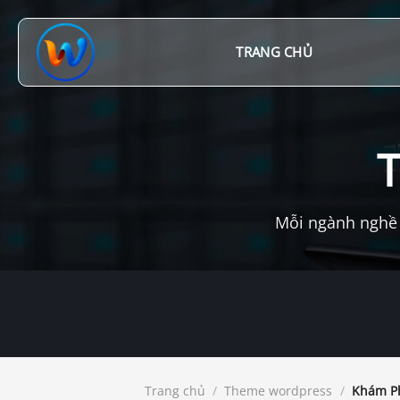
Chuyển
đến
nội
TRANG CHỦ
dung
Mỗi ngành nghề 
Trang chủ
/
Theme wordpress
/
Khám Ph