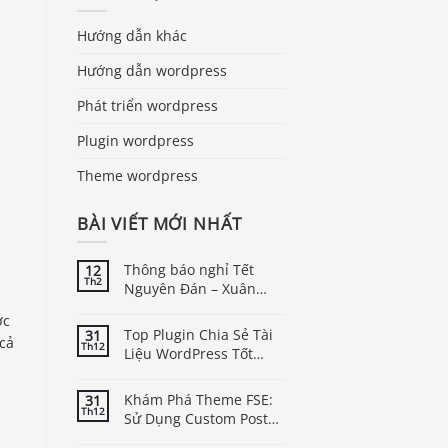
Hướng dẫn khác
Hướng dẫn wordpress
Phát triển wordpress
Plugin wordpress
Theme wordpress
BÀI VIẾT MỚI NHẤT
Thông báo nghỉ Tết
12
Th2
Nguyên Đán – Xuân
Bính Ngọ năm 2026
ợc
Top Plugin Chia Sẻ Tài
31
 cả
Th12
Liệu WordPress Tốt
Nhất
Khám Phá Theme FSE:
31
Th12
Sử Dụng Custom Post
Type Trong WordPress