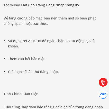
Thêm Bảo Mật Cho Trang Đăng Nhập/Đăng Ký
Để tăng cường bảo mật, bạn nên thêm một số biện pháp
chống spam hoặc xác thực.
Sử dụng reCAPTCHA để ngăn chặn bot tự động tạo tài
khoản.
Báo giá & Đặt hàng:
0903.976.769
Thêm câu hỏi bảo mật.
Hướng dẫn & Hỗ trợ:
Giới hạn số lần thử đăng nhập.
(028) 22.166.144
Tư vấn
Gọi cho
Hợp tác
Tinh Chỉnh Giao Diện
Chát cù
Cuối cùng, hãy đảm bảo rằng giao diện của trang đăng nhập