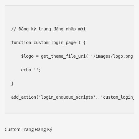
// Đăng ký trang đăng nhập mới
function custom_login_page() {
    $logo = get_theme_file_uri( '/images/logo.png' 
    echo '
';
}
add_action('login_enqueue_scripts', 'custom_login_p
Custom Trang Đăng Ký