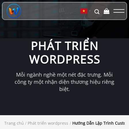
Chuyển
đến
▼
nội
dung
PHÁT TRIỂN
WORDPRESS
Mỗi ngành nghề một nét đặc trưng. Mỗi
công ty một nhận diện thương hiệu riêng
biệt.
Trang chủ
/
Phát triển wordpress
/
Hướng Dẫn Lập Trình Custom