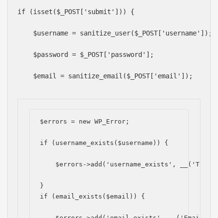
if (isset($_POST['submit'])) {
    $username = sanitize_user($_POST['username']);
    $password = $_POST['password'];
    $email = sanitize_email($_POST['email']);
$errors = new WP_Error;
if (username_exists($username)) {
    $errors->add('username_exists', __('Tên đ
}
if (email_exists($email)) {
    $errors->add('email_exists', __('Email nà