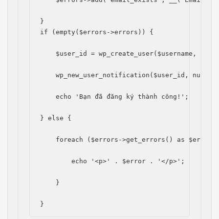
}
if (empty($errors->errors)) {
    $user_id = wp_create_user($username, $pas
    wp_new_user_notification($user_id, null, 
    echo 'Bạn đã đăng ký thành công!';
} else {
    foreach ($errors->get_errors() as $error)
        echo '<p>' . $error . '</p>';
    }
}