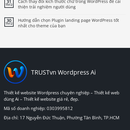
Cách thay đổi kích thước chữ trong WordPress để cải
31
Th12
thiện trải nghiệm người dùng
Hướng dẫn chọn Plugin landing page WordPress tốt
30
Th12
nhất cho theme của bạn
TRUSTvn Wordpress Ai
Thiết kế website Wordpress chuyên nghiệp – Thiết kế web
dùng Ai – Thiết kế website giá rẻ, đẹp.
Mã số doanh nghiệp: 0303995812
Địa chỉ: 17 Nguyễn Đức Thuận, Phường Tân Bình, TP.HCM