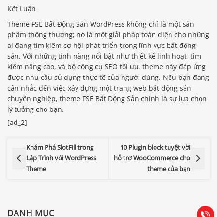
Kết Luận
Theme FSE Bất Động Sản WordPress không chỉ là một sản
phẩm thông thường; nó là một giải pháp toàn diện cho những
ai đang tìm kiếm cơ hội phát triển trong lĩnh vực bất động
sản. Với những tính năng nổi bật như thiết kế linh hoạt, tìm
kiếm nâng cao, và bộ công cụ SEO tối ưu, theme này đáp ứng
được nhu cầu sử dụng thực tế của người dùng. Nếu bạn đang
cân nhắc đến việc xây dựng một trang web bất động sản
chuyên nghiệp, theme FSE Bất Động Sản chính là sự lựa chọn
lý tưởng cho bạn.
[ad_2]
Khám Phá SlotFill trong
10 Plugin block tuyệt vời
Báo giá & Đặt hàng:
Lập Trình với WordPress
hỗ trợ WooCommerce cho
0903.976.769
Theme
theme của bạn
Hướng dẫn & Hỗ trợ:
(028) 22.166.144
Tư vấn
DANH MỤC
Gọi cho