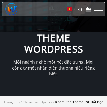
Chuyển
đến
▼
nội
dung
THEME
WORDPRESS
Mỗi ngành nghề một nét đặc trưng. Mỗi
công ty một nhận diện thương hiệu riêng
biệt.
Trang chủ
/
Theme wordpress
/
Khám Phá Theme FSE Bất Động S