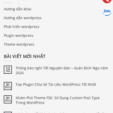
Hợp tác
Hướng dẫn khác
Chát cù
Hướng dẫn wordpress
Phát triển wordpress
Plugin wordpress
Theme wordpress
BÀI VIẾT MỚI NHẤT
Thông báo nghỉ Tết Nguyên Đán – Xuân Bính Ngọ năm
12
Th2
2026
Top Plugin Chia Sẻ Tài Liệu WordPress Tốt Nhất
31
Th12
Khám Phá Theme FSE: Sử Dụng Custom Post Type
31
Th12
Trong WordPress