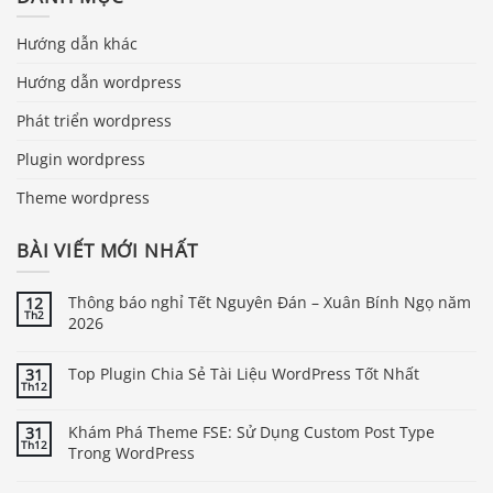
Hướng dẫn khác
Hướng dẫn wordpress
Phát triển wordpress
Plugin wordpress
Theme wordpress
BÀI VIẾT MỚI NHẤT
Thông báo nghỉ Tết Nguyên Đán – Xuân Bính Ngọ năm
12
Th2
2026
Top Plugin Chia Sẻ Tài Liệu WordPress Tốt Nhất
31
Th12
Khám Phá Theme FSE: Sử Dụng Custom Post Type
31
Th12
Trong WordPress