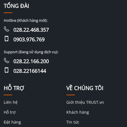
TỔNG ĐÀI
Hotline (Khách hàng mới):
028.22.468.357
0903.976.769
Support (Đang sử dụng dịch vụ):
028.22.166.200
028.22166144
HỖ TRỢ
VỀ CHÚNG TÔI
Liên hệ
Giới thiệu TRUST.vn
Hỗ trợ
Khách hàng
Đặt hàng
Tin tức