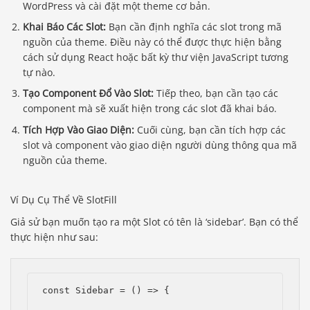
WordPress và cài đặt một theme cơ bản.
Khai Báo Các Slot:
Bạn cần định nghĩa các slot trong mã
nguồn của theme. Điều này có thể được thực hiện bằng
cách sử dụng React hoặc bất kỳ thư viện JavaScript tương
tự nào.
Tạo Component Đổ Vào Slot:
Tiếp theo, bạn cần tạo các
component mà sẽ xuất hiện trong các slot đã khai báo.
Tích Hợp Vào Giao Diện:
Cuối cùng, bạn cần tích hợp các
slot và component vào giao diện người dùng thông qua mã
nguồn của theme.
Ví Dụ Cụ Thể Về SlotFill
Giả sử bạn muốn tạo ra một Slot có tên là ‘sidebar’. Bạn có thể
thực hiện như sau:
const Sidebar = () => {