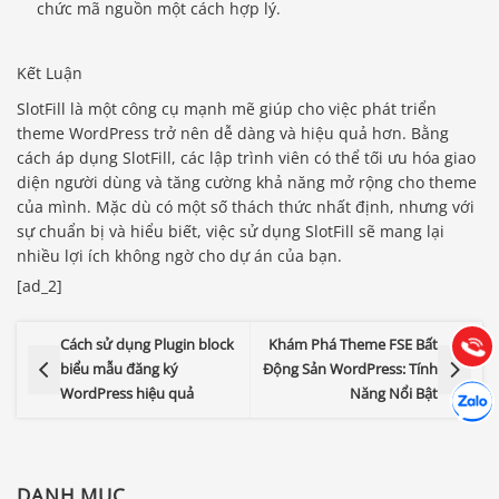
chức mã nguồn một cách hợp lý.
Kết Luận
SlotFill là một công cụ mạnh mẽ giúp cho việc phát triển
theme WordPress trở nên dễ dàng và hiệu quả hơn. Bằng
cách áp dụng SlotFill, các lập trình viên có thể tối ưu hóa giao
diện người dùng và tăng cường khả năng mở rộng cho theme
của mình. Mặc dù có một số thách thức nhất định, nhưng với
Báo giá & Đặt hàng:
sự chuẩn bị và hiểu biết, việc sử dụng SlotFill sẽ mang lại
0903.976.769
nhiều lợi ích không ngờ cho dự án của bạn.
[ad_2]
Hướng dẫn & Hỗ trợ:
(028) 22.166.144
Tư vấn
Gọi cho
Cách sử dụng Plugin block
Khám Phá Theme FSE Bất
biểu mẫu đăng ký
Động Sản WordPress: Tính
Hợp tác
WordPress hiệu quả
Năng Nổi Bật
Chát cù
DANH MỤC