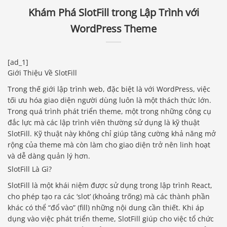
Khám Phá SlotFill trong Lập Trình với
WordPress Theme
[ad_1]
Giới Thiệu Về SlotFill
Trong thế giới lập trình web, đặc biệt là với WordPress, việc
tối ưu hóa giao diện người dùng luôn là một thách thức lớn.
Trong quá trình phát triển theme, một trong những công cụ
đắc lực mà các lập trình viên thường sử dụng là kỹ thuật
SlotFill. Kỹ thuật này không chỉ giúp tăng cường khả năng mở
rộng của theme mà còn làm cho giao diện trở nên linh hoạt
và dễ dàng quản lý hơn.
SlotFill Là Gì?
SlotFill là một khái niệm được sử dụng trong lập trình React,
cho phép tạo ra các ‘slot’ (khoảng trống) mà các thành phần
khác có thể “đổ vào” (fill) những nội dung cần thiết. Khi áp
dụng vào việc phát triển theme, SlotFill giúp cho việc tổ chức