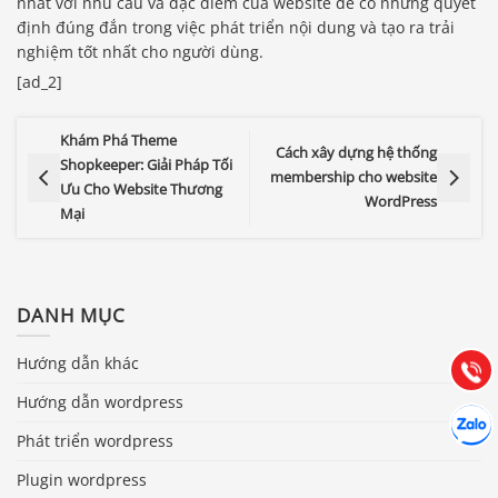
nhất với nhu cầu và đặc điểm của website để có những quyết
định đúng đắn trong việc phát triển nội dung và tạo ra trải
nghiệm tốt nhất cho người dùng.
[ad_2]
Khám Phá Theme
Cách xây dựng hệ thống
Shopkeeper: Giải Pháp Tối
membership cho website
Ưu Cho Website Thương
WordPress
Mại
Báo giá & Đặt hàng:
0903.976.769
DANH MỤC
Hướng dẫn & Hỗ trợ:
(028) 22.166.144
Tư vấn
Hướng dẫn khác
Gọi cho
Hướng dẫn wordpress
Hợp tác
Chát cù
Phát triển wordpress
Plugin wordpress