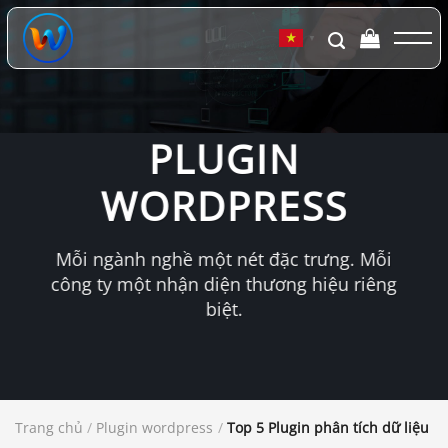
Chuyển
đến
▼
nội
dung
PLUGIN
WORDPRESS
Mỗi ngành nghề một nét đặc trưng. Mỗi
công ty một nhận diện thương hiệu riêng
biệt.
Trang chủ
/
Plugin wordpress
/
Top 5 Plugin phân tích dữ liệu W