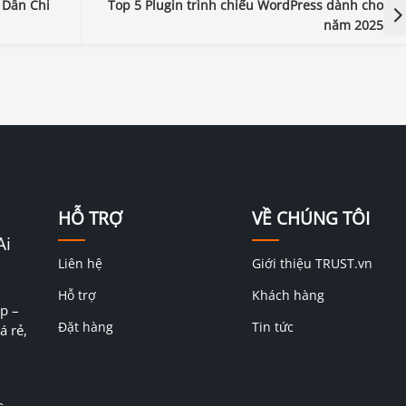
 Dẫn Chi
Top 5 Plugin trình chiếu WordPress dành cho
năm 2025
HỖ TRỢ
VỀ CHÚNG TÔI
Ai
Liên hệ
Giới thiệu TRUST.vn
Hỗ trợ
Khách hàng
p –
Đặt hàng
Tin tức
á rẻ,