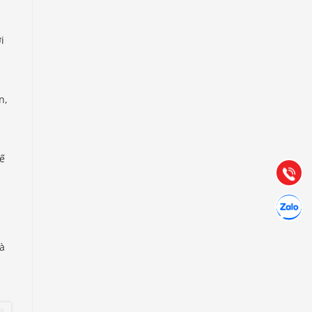
i
Báo giá & Đặt hàng:
n,
0903.976.769
Hướng dẫn & Hỗ trợ:
(028) 22.166.144
ế
Tư vấn
Gọi cho 
Hợp tác
Chát cùn
à