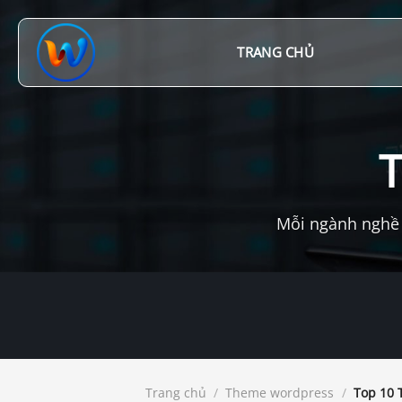
Chuyển
đến
nội
TRANG CHỦ
dung
Mỗi ngành nghề 
Trang chủ
/
Theme wordpress
/
Top 10 