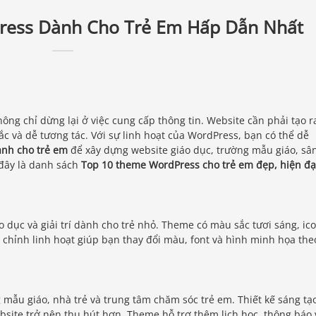
ress Dành Cho Trẻ Em Hấp Dẫn Nhất
ông chỉ dừng lại ở việc cung cấp thông tin. Website cần phải tạo r
ắc và dễ tương tác. Với sự linh hoạt của WordPress, bạn có thể dễ
nh cho trẻ em
để xây dựng website giáo dục, trường mẫu giáo, sâ
 đây là danh sách
Top 10 theme WordPress cho trẻ em đẹp, hiện đạ
o dục và giải trí dành cho trẻ nhỏ. Theme có màu sắc tươi sáng, ic
 chỉnh linh hoạt giúp bạn thay đổi màu, font và hình minh họa the
g mẫu giáo, nhà trẻ và trung tâm chăm sóc trẻ em. Thiết kế sáng tạ
bsite trở nên thu hút hơn. Theme hỗ trợ thêm lịch học, thông báo 