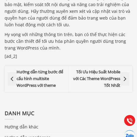
bảo mật, kiểm soát tốt nội dung và nâng cao trải nghiệm của
người dùng. Hãy thường xuyên xem xét và cập nhật vai trò và
quyền hạn của người dùng để đảm bảo trang web của bạn
luôn hoạt động một cách tối ưu.
Hy vọng với những thông tin trên, bạn có thể thực hiện các
bước cần thiết để tối ưu hóa phân quyền người dùng trong
trang WordPress của mình.
[ad_2]
Hướng dẫn từng bước để
Tối Ưu Hiệu Suất Mobile
cấu hình multisite
với Các Theme WordPress
Báo giá & Đặt hàng:
WordPress với theme
Tốt Nhất
0903.976.769
Hướng dẫn & Hỗ trợ:
DANH MỤC
(028) 22.166.144
Tư vấn
Gọi cho
Hướng dẫn khác
Hợp tác
Chát cù