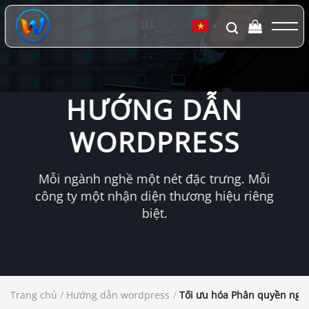
Chuyển
đến
▼
nội
dung
HƯỚNG DẪN
WORDPRESS
Mỗi ngành nghề một nét đặc trưng. Mỗi
công ty một nhận diện thương hiệu riêng
biệt.
Trang chủ
/
Hướng dẫn wordpress
/
Tối ưu hóa Phân quyền ngư