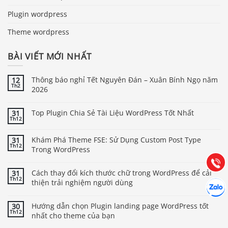
Plugin wordpress
Theme wordpress
BÀI VIẾT MỚI NHẤT
Thông báo nghỉ Tết Nguyên Đán – Xuân Bính Ngọ năm
12
Th2
2026
Báo giá & Đặt hàng:
0903.976.769
Top Plugin Chia Sẻ Tài Liệu WordPress Tốt Nhất
31
Th12
Hướng dẫn & Hỗ trợ:
Khám Phá Theme FSE: Sử Dụng Custom Post Type
31
Th12
Trong WordPress
(028) 22.166.144
Tư vấn
Gọi cho
Cách thay đổi kích thước chữ trong WordPress để cải
31
Th12
Hợp tác
thiện trải nghiệm người dùng
Chát cù
Hướng dẫn chọn Plugin landing page WordPress tốt
30
Th12
nhất cho theme của bạn