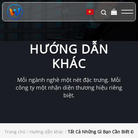
Chuyển
đến
▼
nội
dung
HƯỚNG DẪN
KHÁC
Mỗi ngành nghề một nét đặc trưng. Mỗi
công ty một nhận diện thương hiệu riêng
biệt.
Trang chủ
/
Hướng dẫn khác
/
Tất Cả Những Gì Bạn Cần Biết Để