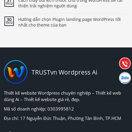
Cách thay đổi kích thước chữ trong WordPress để cải
31
Th12
thiện trải nghiệm người dùng
Hướng dẫn chọn Plugin landing page WordPress tốt
30
Th12
nhất cho theme của bạn
Báo giá & Đặt hàng:
0903.976.769
Hướng dẫn & Hỗ trợ:
(028) 22.166.144
Tư vấn
Gọi cho
TRUSTvn Wordpress Ai
Hợp tác
Chát cù
Thiết kế website Wordpress chuyên nghiệp – Thiết kế web
dùng Ai – Thiết kế website giá rẻ, đẹp.
Mã số doanh nghiệp: 0303995812
Địa chỉ: 17 Nguyễn Đức Thuận, Phường Tân Bình, TP.HCM