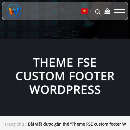
Chuyển
đến
▼
nội
dung
THEME FSE
CUSTOM FOOTER
WORDPRESS
Trang chủ
/
Bài viết được gắn thẻ “Theme FSE custom footer Wo