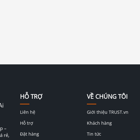
HỖ TRỢ
VỀ CHÚNG TÔI
Ai
Liên hệ
Giới thiệu TRUST.vn
Hỗ trợ
Khách hàng
p –
Đặt hàng
Tin tức
á rẻ,