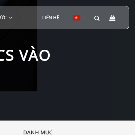
TỨC
LIÊN HỆ
▼
CS VÀO
DANH MỤC