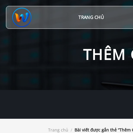
Chuyển
đến
nội
TRANG CHỦ
dung
THÊM 
Trang chủ
/
Bài viết được gắn thẻ “Thêm 