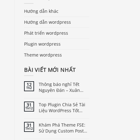
Hướng dẫn khác
Hướng dẫn wordpress
Phát triển wordpress
Plugin wordpress
Theme wordpress
BÀI VIẾT MỚI NHẤT
Thông báo nghỉ Tết
12
Th2
Nguyên Đán – Xuân
Bính Ngọ năm 2026
Top Plugin Chia Sẻ Tài
31
Th12
Liệu WordPress Tốt
Nhất
Khám Phá Theme FSE:
31
Th12
Sử Dụng Custom Post
Type Trong WordPress
Báo giá & Đặt hàng: