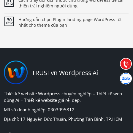
Cách thay đổi kích thước chữ trong WordPress để cải
31
Th12
thiện trải nghiệm người dùng
Hướng dẫn chọn Plugin landing page WordPress tốt
30
Th12
nhất cho theme của bạn
Báo giá & Đặt hàng:
0903.976.769
Hướng dẫn & Hỗ trợ:
(028) 22.166.144
Tư vấn
Gọi cho
TRUSTvn Wordpress Ai
Hợp tác
Chát cù
Thiết kế website Wordpress chuyên nghiệp – Thiết kế web
dùng Ai – Thiết kế website giá rẻ, đẹp.
Mã số doanh nghiệp: 0303995812
Địa chỉ: 17 Nguyễn Đức Thuận, Phường Tân Bình, TP.HCM