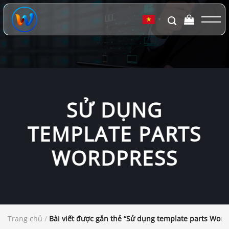
Chuyển
đến
▼
nội
dung
SỬ DỤNG
TEMPLATE PARTS
WORDPRESS
Trang chủ
/
Bài viết được gắn thẻ “Sử dụng template parts Word