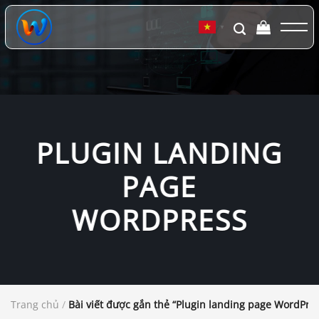
Chuyển
đến
▼
nội
dung
PLUGIN LANDING
PAGE
WORDPRESS
Trang chủ
/
Bài viết được gắn thẻ “Plugin landing page WordPre