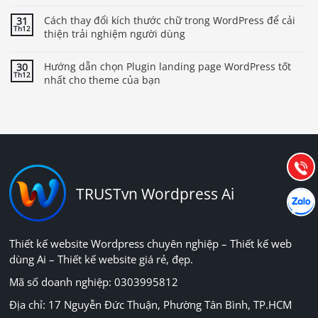
Cách thay đổi kích thước chữ trong WordPress để cải
31
Th12
thiện trải nghiệm người dùng
Hướng dẫn chọn Plugin landing page WordPress tốt
30
Th12
nhất cho theme của bạn
Báo giá & Đặt hàng:
0903.976.769
Hướng dẫn & Hỗ trợ:
(028) 22.166.144
Tư vấn
Gọi cho
TRUSTvn Wordpress Ai
Hợp tác
Chát cù
Thiết kế website Wordpress chuyên nghiệp – Thiết kế web
dùng Ai – Thiết kế website giá rẻ, đẹp.
Mã số doanh nghiệp: 0303995812
Địa chỉ: 17 Nguyễn Đức Thuận, Phường Tân Bình, TP.HCM