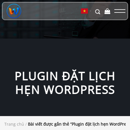
Chuyển
đến
▼
nội
dung
PLUGIN ĐẶT LỊCH
HẸN WORDPRESS
Trang chủ
/
Bài viết được gắn thẻ “Plugin đặt lịch hẹn WordPress