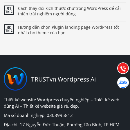
Cách thay đổi kích thước chữ trong WordPress để cải
31
Th12
thiện trải nghiệm người dùng
Hướng dẫn chọn Plugin landing page WordPress tốt
30
Th12
nhất cho theme của bạn
Báo giá & Đặt hàng:
0903.976.769
Hướng dẫn & Hỗ trợ:
(028) 22.166.144
Tư vấn
Gọi cho
TRUSTvn Wordpress Ai
Hợp tác
Chát cù
Thiết kế website Wordpress chuyên nghiệp – Thiết kế web
dùng Ai – Thiết kế website giá rẻ, đẹp.
Mã số doanh nghiệp: 0303995812
Địa chỉ: 17 Nguyễn Đức Thuận, Phường Tân Bình, TP.HCM