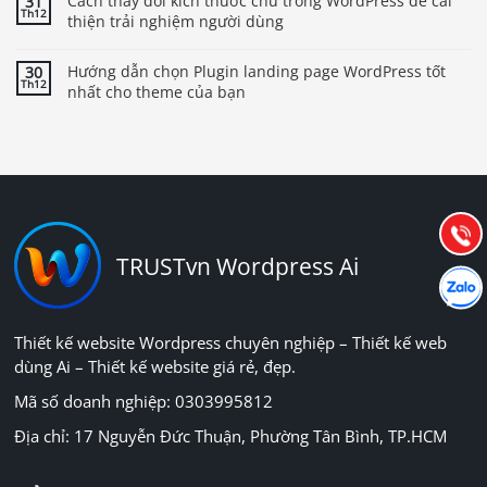
Cách thay đổi kích thước chữ trong WordPress để cải
31
Th12
thiện trải nghiệm người dùng
Hướng dẫn chọn Plugin landing page WordPress tốt
30
Th12
nhất cho theme của bạn
Báo giá & Đặt hàng:
0903.976.769
Hướng dẫn & Hỗ trợ:
(028) 22.166.144
Tư vấn
Gọi cho
TRUSTvn Wordpress Ai
Hợp tác
Chát cù
Thiết kế website Wordpress chuyên nghiệp – Thiết kế web
dùng Ai – Thiết kế website giá rẻ, đẹp.
Mã số doanh nghiệp: 0303995812
Địa chỉ: 17 Nguyễn Đức Thuận, Phường Tân Bình, TP.HCM