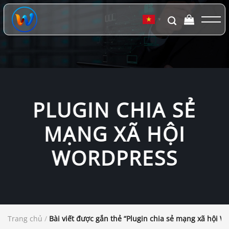
Chuyển
đến
▼
nội
dung
PLUGIN CHIA SẺ
MẠNG XÃ HỘI
WORDPRESS
Trang chủ
/
Bài viết được gắn thẻ “Plugin chia sẻ mạng xã hội W