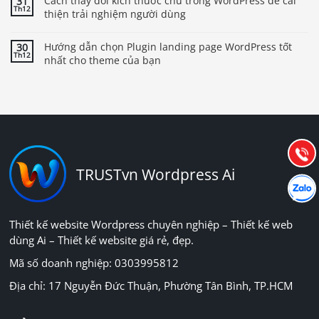
Cách thay đổi kích thước chữ trong WordPress để cải
31
Th12
thiện trải nghiệm người dùng
Hướng dẫn chọn Plugin landing page WordPress tốt
30
Th12
nhất cho theme của bạn
Báo giá & Đặt hàng:
0903.976.769
Hướng dẫn & Hỗ trợ:
(028) 22.166.144
Tư vấn
Gọi cho
TRUSTvn Wordpress Ai
Hợp tác
Chát cù
Thiết kế website Wordpress chuyên nghiệp – Thiết kế web
dùng Ai – Thiết kế website giá rẻ, đẹp.
Mã số doanh nghiệp: 0303995812
Địa chỉ: 17 Nguyễn Đức Thuận, Phường Tân Bình, TP.HCM