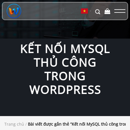
Chuyển
đến
▼
nội
dung
KẾT NỐI MYSQL
THỦ CÔNG
TRONG
WORDPRESS
Trang chủ
/
Bài viết được gắn thẻ “Kết nối MySQL thủ công tron