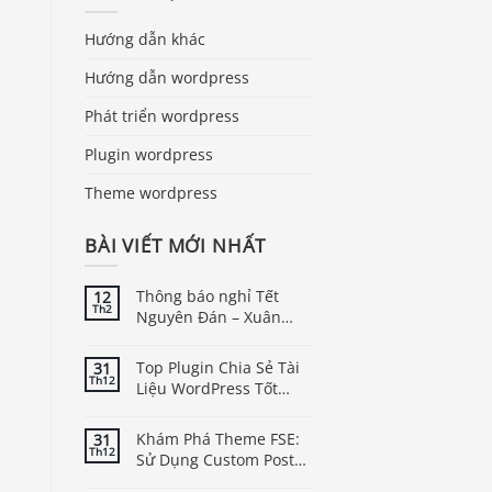
Hướng dẫn khác
Hướng dẫn wordpress
Phát triển wordpress
Plugin wordpress
Theme wordpress
BÀI VIẾT MỚI NHẤT
Thông báo nghỉ Tết
12
Th2
Nguyên Đán – Xuân
Bính Ngọ năm 2026
Top Plugin Chia Sẻ Tài
31
Th12
Liệu WordPress Tốt
Nhất
Khám Phá Theme FSE:
31
Th12
Sử Dụng Custom Post
Type Trong WordPress
Báo giá & Đặt hàng: