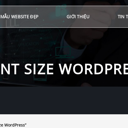
MẪU WEBSITE ĐẸP
GIỚI THIỆU
TIN 
NT SIZE WORDPR
ize WordPress”