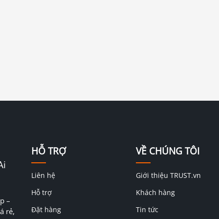
HỖ TRỢ
VỀ CHÚNG TÔI
Ai
Liên hệ
Giới thiệu TRUST.vn
Hỗ trợ
Khách hàng
p –
Đặt hàng
Tin tức
á rẻ,