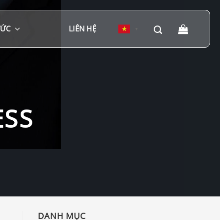
TỨC
LIÊN HỆ
▼
ESS
DANH MỤC