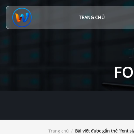
Chuyển
đến
nội
TRANG CHỦ
dung
FO
Trang chủ
/
Bài viết được gắn thẻ “font s